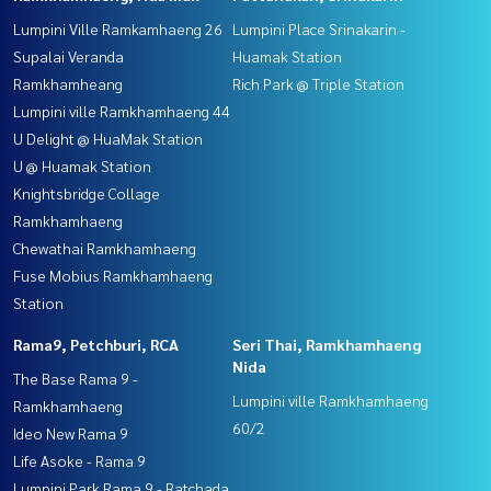
Lumpini Ville Ramkamhaeng 26
Lumpini Place Srinakarin -
Supalai Veranda
Huamak Station
Ramkhamheang
Rich Park @ Triple Station
Lumpini ville Ramkhamhaeng 44
U Delight @ HuaMak Station
U @ Huamak Station
Knightsbridge Collage
Ramkhamhaeng
Chewathai Ramkhamhaeng
Fuse Mobius Ramkhamhaeng
Station
Rama9, Petchburi, RCA
Seri Thai, Ramkhamhaeng
Nida
The Base Rama 9 -
Lumpini ville Ramkhamhaeng
Ramkhamhaeng
60/2
Ideo New Rama 9
Life Asoke - Rama 9
Lumpini Park Rama 9 - Ratchada