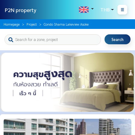
P2N property
THB
Homepage
Project
Condo Shama Lakeview Asoke
Search