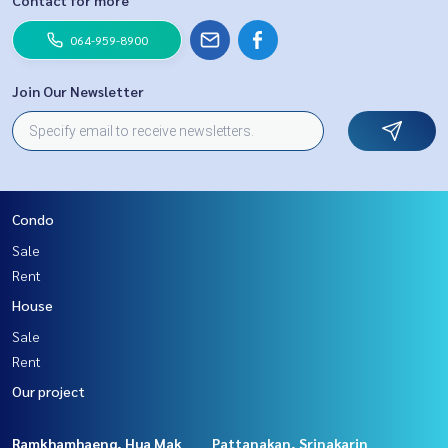
Contact for more
064-959-8900
Join Our Newsletter
Condo
Sale
Rent
House
Sale
Rent
Our project
Ramkhamhaeng, Hua Mak
Pattanakan, Srinakarin