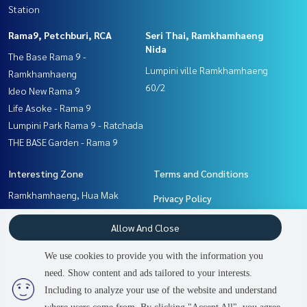
Station
Rama9, Petchburi, RCA
Seri Thai, Ramkhamhaeng
Nida
The Base Rama 9 -
Lumpini ville Ramkhamhaeng
Ramkhamhaeng
60/2
Ideo New Rama 9
Life Asoke - Rama 9
Lumpini Park Rama 9 - Ratchada
THE BASE Garden - Rama 9
Interesting Zone
Terms and Conditions
Ramkhamhaeng, Hua Mak
Privacy Policy
Pattanakan, Srinakarin
About us
Allow And Close
Rama9, Petchburi, RCA
Seri Thai, Ramkhamhaeng
How to sale-rent
We use cookies to provide you with the information you
Nida
Contact
need. Show content and ads tailored to your interests.
2
people are viewing
Including to analyze your use of the website and understand