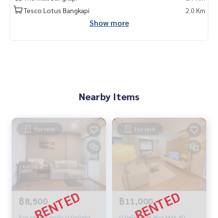
Tesco Lotus Bangkapi
2.0 Km
Show more
Nearby Items
For rent
For rent
฿8,500
฿11,000
For rent, Condo U Delight
U Delight @ Hua Mak 40