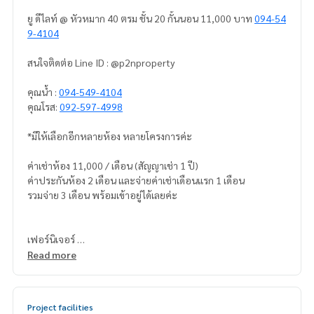
ยู ดีไลท์ @ หัวหมาก 40 ตรม ชั้น 20 กั้นนอน 11,000 บาท
094-54
9-4104
สนใจติดต่อ Line ID : @p2nproperty
คุณน้ำ :
094-549-4104
คุณโรส:
092-597-4998
*มีให้เลือกอีกหลายห้อง หลายโครงการค่ะ
ค่าเช่าห้อง 11,000 / เดือน (สัญญาเช่า 1 ปี)
ค่าประกันห้อง 2 เดือน และจ่ายค่าเช่าเดือนแรก 1 เดือน
รวมจ่าย 3 เดือน พร้อมเข้าอยู่ได้เลยค่ะ
เฟอร์นิเจอร์
-เตียงนอน
Read more
-ชั้นวางทีวี
-ตู้เสื้อผ้า
-โซฟา
Project facilities
-โต๊ะเล็ก