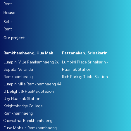
Rent
House
Sale
Rent
Our project
Ramkhamhaeng, Hua Mak
Pattanakan, Srinakarin
Lumpini Ville Ramkamhaeng 26
Lumpini Place Srinakarin -
Supalai Veranda
Huamak Station
Ramkhamheang
Rich Park @ Triple Station
Lumpini ville Ramkhamhaeng 44
U Delight @ HuaMak Station
U @ Huamak Station
Knightsbridge Collage
Ramkhamhaeng
Chewathai Ramkhamhaeng
Fuse Mobius Ramkhamhaeng