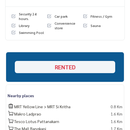
-ชุดเฟอร์นิเจอร์ห้องครัว
-ชุดผ้าม่าน
Security 24
Car park
Fitness / Gym
-ชั้นวางของ
hours.
Convenience
Library
Sauna
store
เครื่องใช้ไฟฟ้า
Swimming Pool
-เครื่องปรับอากาศ
-เครื่องทำน้ำอุ่น
-ตู้เย็น
-ทีวี
RENTED
*มีให้เลือกอีกหลายห้อง หลายโครงการค่ะ
**รับฝาก ขาย-เช่า คอนโด บ้าน ที่ดิน โซน รามคำแหง หัวหมาก พร
ะราม9 ศรีนครินทร์
ติดต่อ Line ID : @p2nproperty
Nearby places
คุณน้ำ (Nami) :
094-549-4104
คุณพีร์ (Phee) :
064-959-8900
MRT Yellow Line > MRT Si Kritha
0.8 Km
Line id : pheek.9
Makro Ladprao
1.6 Km
Tesco Lotus Pattanakarn
1.6 Km
The Mall Bangkapi
1.7 Km