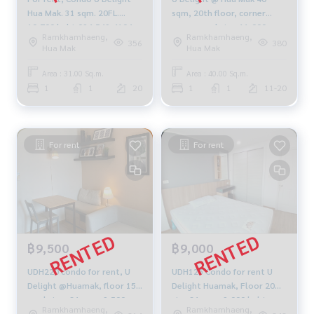
Hua Mak. 31 sqm. 20FL.
sqm, 20th floor, corner
10,700 baht 094-549-4104
room, pool view 11,000
Ramkhamhaeng,
Ramkhamhaeng,
baht 094-549-4104
356
380
Hua Mak
Hua Mak
Area : 31.00 Sq.m.
Area : 40.00 Sq.m.
1
1
20
1
1
11-20
For rent
For rent
฿9,500
฿9,000
UDH220 condo for rent, U
UDH125 Condo for rent U
Delight @Huamak, floor 15,
Delight Huamak, Floor 20📌,
pool view, 31 sqm. 9,500
size 31 sqm. 9,000 baht.
Ramkhamhaeng,
Ramkhamhaeng,
baht, 064-959-8900
064-959-8900