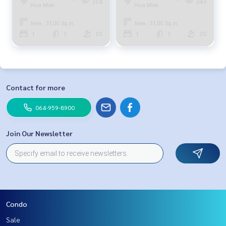
314
343
Hua Mak
Hua Mak
Area : 31.00 Sq.m.
Area : 31.00 Sq.m.
1
1
15
1
1
20
Contact for more
064-959-8900
Join Our Newsletter
Condo
Sale