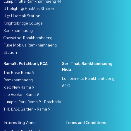
Lumpini ville Ramkhamhaeng 44
U Delight @ HuaMak Station
U @ Huamak Station
Knightsbridge Collage
Ramkhamhaeng
Chewathai Ramkhamhaeng
Fuse Mobius Ramkhamhaeng
Station
Rama9, Petchburi, RCA
Seri Thai, Ramkhamhaeng
Nida
The Base Rama 9 -
Lumpini ville Ramkhamhaeng
Ramkhamhaeng
60/2
Ideo New Rama 9
Life Asoke - Rama 9
Lumpini Park Rama 9 - Ratchada
THE BASE Garden - Rama 9
Interesting Zone
Terms and Conditions