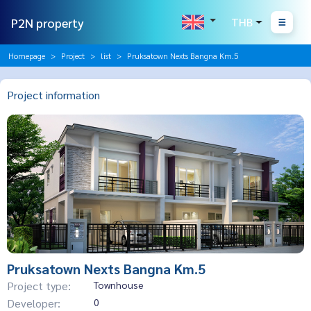
P2N property
THB
Homepage
Project
list
Pruksatown Nexts Bangna Km.5
Project information
Pruksatown Nexts Bangna Km.5
Project type:
Townhouse
Developer:
0