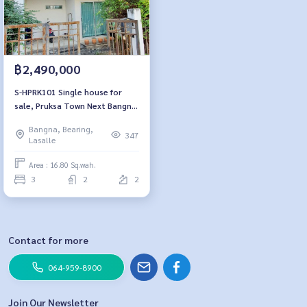
฿2,490,000
S-HPRK101 Single house for
sale, Pruksa Town Next Bangna
Km.5, 2 floors, size 16.8 sq w,
Bangna, Bearing,
usable area 103 sq m, 3
347
Lasalle
bedrooms, 2 bathrooms, 2.59
million 064-959-8900
Area : 16.80 Sq.wah.
3
2
2
Contact for more
064-959-8900
Join Our Newsletter