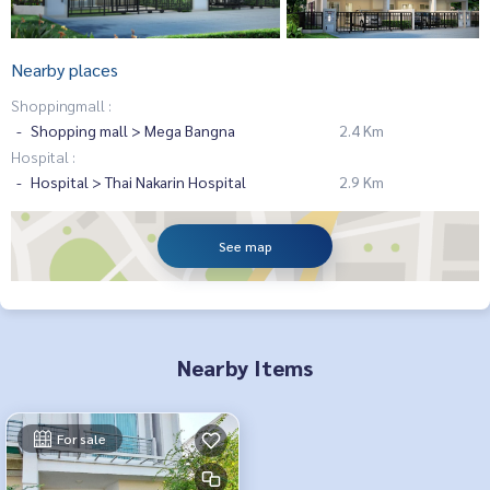
Nearby places
Shoppingmall :
Shopping mall > Mega Bangna
2.4 Km
Hospital :
Hospital > Thai Nakarin Hospital
2.9 Km
See map
Nearby Items
For sale