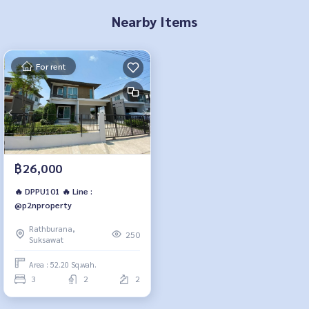
Nearby Items
For rent
฿26,000
🔥 DPPU101 🔥 Line :
@p2nproperty
Rathburana,
250
Suksawat
Area : 52.20 Sq.wah.
3
2
2