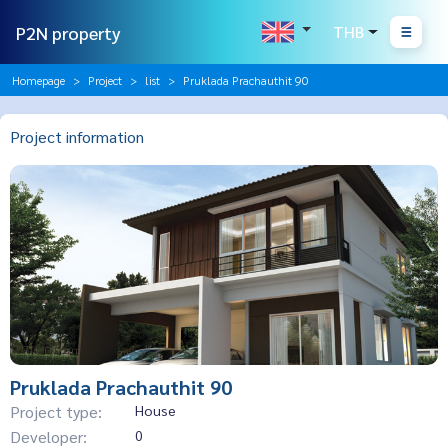
P2N property
THB
Homepage
Project
list
Pruklada Prachauthit 90
Project information
Pruklada Prachauthit 90
Project type:
House
Developer:
0