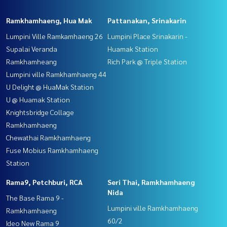
Ramkhamhaeng, Hua Mak
Pattanakan, Srinakarin
Lumpini Ville Ramkamhaeng 26
Lumpini Place Srinakarin -
Supalai Veranda
Huamak Station
Ramkhamheang
Rich Park @ Triple Station
Lumpini ville Ramkhamhaeng 44
U Delight @ HuaMak Station
U @ Huamak Station
Knightsbridge Collage
Ramkhamhaeng
Chewathai Ramkhamhaeng
Fuse Mobius Ramkhamhaeng
Station
Rama9, Petchburi, RCA
Seri Thai, Ramkhamhaeng
Nida
The Base Rama 9 -
Lumpini ville Ramkhamhaeng
Ramkhamhaeng
60/2
Ideo New Rama 9