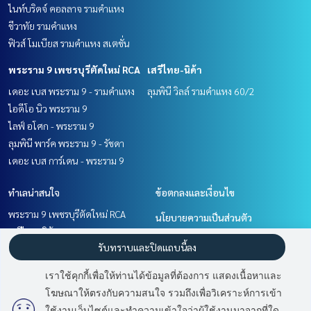
ไนท์บริดจ์ คอลลาจ รามคำแหง
ชีวาทัย รามคำแหง
ฟิวส์ โมเบียส รามคำแหง สเตชั่น
พระราม 9 เพชรบุรีตัดใหม่ RCA
เสรีไทย-นิด้า
เดอะ เบส พระราม 9 - รามคำแหง
ลุมพินี วิลล์ รามคำแหง 60/2
ไอดีโอ นิว พระราม 9
ไลฟ์ อโศก - พระราม 9
ลุมพินี พาร์ค พระราม 9 - รัชดา
เดอะ เบส การ์เดน - พระราม 9
ทำเลน่าสนใจ
ข้อตกลงและเงื่อนไข
พระราม 9 เพชรบุรีตัดใหม่ RCA
นโยบายความเป็นส่วนตัว
เสรีไทย-นิด้า
เกี่ยวกับเรา
รับทราบและปิดแถบนี้ลง
รามคำแหง หัวหมาก
พัฒนาการ ศรีนครินทร์
วิธีการฝากขาย-เช่า
เราใช้คุกกี้เพื่อให้ท่านได้ข้อมูลที่ต้องการ แสดงเนื้อหาและ
ติดต่อ
โฆษณาให้ตรงกับความสนใจ รวมถึงเพื่อวิเคราะห์การเข้า
ใช้งานเว็บไซต์และทำความเข้าใจว่าผู้ใช้งานมาจากที่ใด