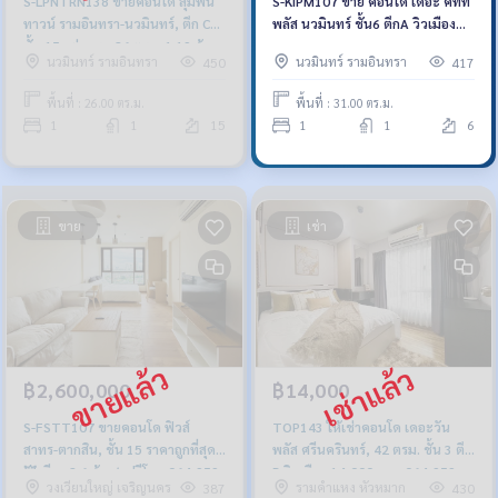
S-LPNTRN138 ขายคอนโด ลุมพินี
S-KIPM107 ขาย คอนโด เดอะ คิทท์
ทาวน์ รามอินทรา-นวมินทร์, ตึก C
พลัส นวมินทร์ ชั้น6 ตึกA วิวเมือง
ชั้น 15 แต่งครบ 26 ตรม. 1.19 ล้าน
31ตรม. 1นอน 1น้ำ 1.1 ล้าน 64-
นวมินทร์ รามอินทรา
นวมินทร์ รามอินทรา
450
417
064-959-8900
959-8900
พื้นที่ : 26.00 ตร.ม.
พื้นที่ : 31.00 ตร.ม.
1
1
15
1
1
6
ขาย
เช่า
฿2,600,000
฿14,000
S-FSTT107 ขายคอนโด ฟิวส์
TOP143 ให้เช่าคอนโด เดอะวัน
สาทร-ตากสิน, ชั้น 15 ราคาถูกที่สุด
พลัส ศรีนครินทร์, 42 ตรม. ชั้น 3 ตึก
💥เพียง 2.6 ล้าน✨ฟรีโอน 064-959-
B วิวเมือง 14,000 บาท 064-959-
วงเวียนใหญ่ เจริญนคร
รามคำแหง หัวหมาก
387
430
8900
8900