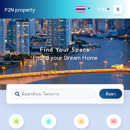
P2N property
THB
Find Your Space
Found your Dream Home
ค้นหา