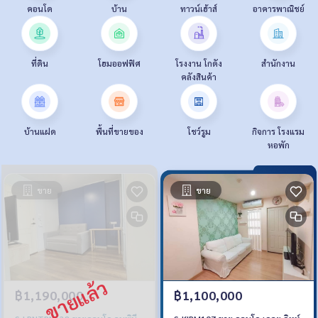
คอนโด
บ้าน
ทาวน์เฮ้าส์
อาคารพาณิชย์
ที่ดิน
โฮมออฟฟิศ
โรงงาน โกดัง
สำนักงาน
คลังสินค้า
บ้านแฝด
พื้นที่ขายของ
โชว์รูม
กิจการ โรงแรม
หอพัก
ขาย
ขาย
฿1,190,000
฿1,100,000