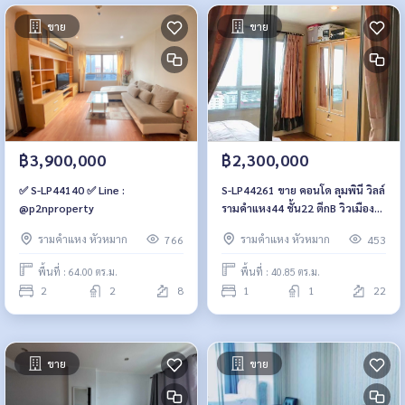
ขาย
ขาย
฿3,900,000
฿2,300,000
✅ S-LP44140 ✅ Line :
S-LP44261 ขาย คอนโด ลุมพินี วิลล์
@p2nproperty
รามคำแหง44 ชั้น22 ตึกB วิวเมือง
40.85ตรม. 1นอน 1น้ำ 2.3ล้าน 064-
รามคำแหง หัวหมาก
รามคำแหง หัวหมาก
766
453
959-8900
พื้นที่ : 64.00 ตร.ม.
พื้นที่ : 40.85 ตร.ม.
2
2
8
1
1
22
ขาย
ขาย