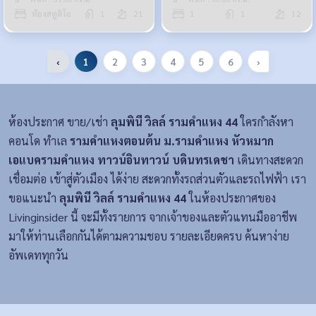
ห้องสตูดิโอ
1
21
1
1
12
‹
1
2
3
4
5
6
›
ห้องประกาศ ขาย/เช่า
ลุมพินี วิลล์ รามคำแหง 44
ใครกำลังหา
คอนโด ทำเล
รามคำแหงตอนต้น ม.รามคำแหง หัวหมาก
เอแบครามคำแหง ทาวน์อินทาวน์ บดินทรเดชา
เดินทางสะดวก
เชื่อมต่อ เข้าสู่ตัวเมือง ได้ง่าย สะดวกทั้งรถส่วนตัวและรถไฟฟ้า เรา
ขอแนะนำ
ลุมพินี วิลล์ รามคำแหง 44
ในห้องประกาศของ
Livinginsider นี้ จะมีทั้งรายการ จากเจ้าของและตัวแทนมืออาชีพ
มาให้ท่านเลือกกันได้ตามความชอบ รายละเอียดครบ ค้นหาง่าย
อัพเดททุกวัน