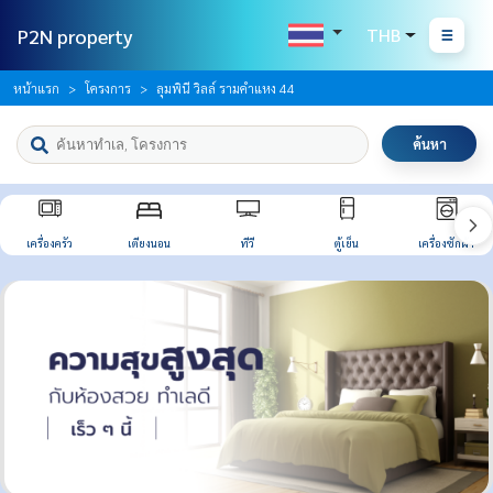
P2N property
THB
หน้าแรก
โครงการ
ลุมพินี วิลล์ รามคำแหง 44
ค้นหา
เครื่องครัว
เตียงนอน
ทีวี
ตู้เย็น
เครื่องซักผ้า