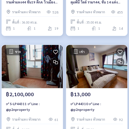
รามคำแหง44 ชั้น19 ตึกA วิวเมือง
ลุมพินี วิลล์ รามฯ44, ชั้น 14 แต่ง
36ตรม. 1นอน 1น้ำ 2.2 ล้าน 064-
ครบ 35 ตรม. 1.98 ล้าน 064-959-
รามคำแหง หัวหมาก
รามคำแหง หัวหมาก
528
455
959-8900
8900
พื้นที่ : 36.00 ตร.ม.
พื้นที่ : 35.00 ตร.ม.
1
1
19
1
1
14
ขาย
เช่า
฿2,100,000
฿13,000
✅ S-LP44311 ✅ Line :
✅ LP44310 ✅ Line :
@p2nproperty
@p2nproperty
รามคำแหง หัวหมาก
รามคำแหง หัวหมาก
61
92