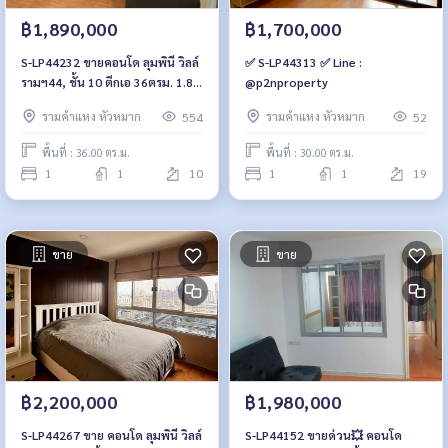
฿1,890,000
฿1,700,000
S-LP44232 ขายคอนโด ลุมพินี วิลล์
✅ S-LP44313 ✅ Line :
รามฯ44, ชั้น 10 ตึกเอ 36ตรม. 1.89
@p2nproperty
ล้าน 064-959-8900
รามคำแหง หัวหมาก
รามคำแหง หัวหมาก
554
52
พื้นที่ : 36.00 ตร.ม.
พื้นที่ : 30.00 ตร.ม.
1
1
10
1
1
19
ขาย
ขาย
฿2,200,000
฿1,980,000
S-LP44267 ขาย คอนโด ลุมพินี วิลล์
S-LP44152 ขายด่วน💥 คอนโด