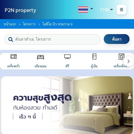
P2N property
THB
หน้าแรก
โครงการ
ไอดีโอ นิว พระราม 9
ค้นหา
เครื่องครัว
เตียงนอน
ทีวี
ตู้เย็น
เครื่องซักผ้า