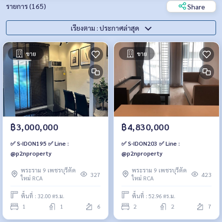
รายการ (165)
Share
เรียงตาม : ประกาศล่าสุด
ขาย
ขาย
฿3,000,000
฿4,830,000
✅ S-IDON195 ✅ Line :
✅ S-IDON203 ✅ Line :
@p2nproperty
@p2nproperty
พระราม 9 เพชรบุรีตัด
พระราม 9 เพชรบุรีตัด
327
423
ใหม่ RCA
ใหม่ RCA
พื้นที่ : 32.00 ตร.ม.
พื้นที่ : 52.96 ตร.ม.
1
1
6
2
2
7