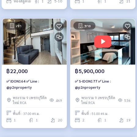
ห้องสตูดิโอ
1
5-10
1
1
21
เช่า
ขาย
฿22,000
฿5,900,000
✅ IDON164 ✅ Line :
✅ S-IDON177 ✅ Line :
@p2nproperty
@p2nproperty
พระราม 9 เพชรบุรีตัด
พระราม 9 เพชรบุรีตัด
469
536
ใหม่ RCA
ใหม่ RCA
พื้นที่ : 37.00 ตร.ม.
พื้นที่ : 51.00 ตร.ม.
1
1
20
2
1
19