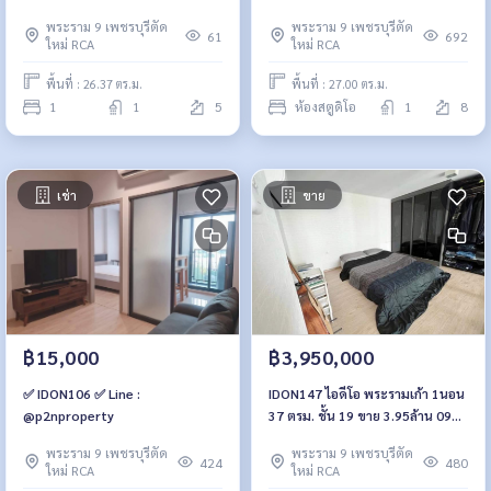
สตูดิโอ 2.4 ล้าน064-959-8900
พระราม 9 เพชรบุรีตัด
พระราม 9 เพชรบุรีตัด
61
692
ใหม่ RCA
ใหม่ RCA
พื้นที่ : 26.37 ตร.ม.
พื้นที่ : 27.00 ตร.ม.
1
1
5
ห้องสตูดิโอ
1
8
เช่า
ขาย
฿15,000
฿3,950,000
✅ IDON106 ✅ Line :
IDON147 ไอดีโอ พระรามเก้า 1นอน
@p2nproperty
37 ตรม. ชั้น 19 ขาย 3.95ล้าน 092-
597-4998
พระราม 9 เพชรบุรีตัด
พระราม 9 เพชรบุรีตัด
424
480
ใหม่ RCA
ใหม่ RCA