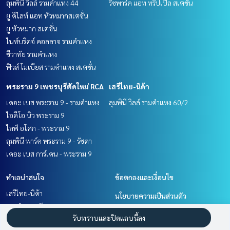
ลุมพินี วิลล์ รามคำแหง 44
ริชพาร์ค แอท ทริปเปิ้ล สเตชั่น
ยู ดีไลท์ แอท หัวหมากสเตชั่น
ยู หัวหมาก สเตชั่น
ไนท์บริดจ์ คอลลาจ รามคำแหง
ชีวาทัย รามคำแหง
ฟิวส์ โมเบียส รามคำแหง สเตชั่น
พระราม 9 เพชรบุรีตัดใหม่ RCA
เสรีไทย-นิด้า
เดอะ เบส พระราม 9 - รามคำแหง
ลุมพินี วิลล์ รามคำแหง 60/2
ไอดีโอ นิว พระราม 9
ไลฟ์ อโศก - พระราม 9
ลุมพินี พาร์ค พระราม 9 - รัชดา
เดอะ เบส การ์เดน - พระราม 9
ทำเลน่าสนใจ
ข้อตกลงและเงื่อนไข
เสรีไทย-นิด้า
นโยบายความเป็นส่วนตัว
รามคำแหง หัวหมาก
เกี่ยวกับเรา
รับทราบและปิดแถบนี้ลง
พระราม 9 เพชรบุรีตัดใหม่ RCA