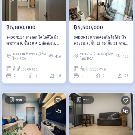
฿5,800,000
฿5,500,000
S-IDON114 ขายคอนโด ไอดีโอ นิว
S-IDON138 ขายคอนโด ไอดีโอ นิว
พระราม 9, ชั้น 18📌 2 ห้องนอน, 52
พระราม9, ชั้น 23 สองชั้น 51 ตรม.
ตรม. 5.8 ล้าน 064-959-8900
แต่งครบ 5.5 ล้าน 064-959-8900
พระราม 9 เพชรบุรีตัด
พระราม 9 เพชรบุรีตัด
416
452
ใหม่ RCA
ใหม่ RCA
พื้นที่ : 52.00 ตร.ม.
พื้นที่ : 51.00 ตร.ม.
2
1
18
1
1
23
ขาย
ขาย