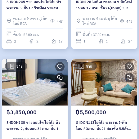
S-IDON205 ขาย คอนโด ไอดีโอ นิว
IDON128 ไอดีโอ พระราม 9-ตัดใหม่
พระราม 9 ชั้น17 วิวเมือง 52ตรม.
1นอน 37 ตรม. ชั้น24(บนสุด) 3.95
2นอน 2น้ำ 6ล้าน 081-904-4692
ล้าน 064-959-8900
พระราม 9 เพชรบุรีตัด
พระราม 9 เพชรบุรีตัด
447
443
ใหม่ RCA
ใหม่ RCA
พื้นที่ : 52.00 ตร.ม.
พื้นที่ : 37.00 ตร.ม.
2
2
17
1
1
24
ขาย
ขาย
฿3,850,000
฿5,500,000
S-IDON108 ขายคอนโด ไอดีโอ นิว
S_IDON113ไอดีโอ พระราม9-ตัด
พระราม 9, กั้นนอน 31ตรม. ชั้น 10
ใหม่ 50ตรม. ชั้น21 สองชั้น 5.5ล้าน
วิวสระ 3.55 ล้าน 064-959-8900
092-597-4998
พระราม 9 เพชรบุรีตัด
พระราม 9 เพชรบุรีตัด