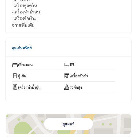
-เครื่องดูดควัน
-เครื่องทำน้ำอุ่น
-เครื่องซักผ้า
อ่านเพิ่มเติม
สนใจติดต่อ Line ID : @p2nproperty (มี @ ด้วยค่ะ)
หรือ กดลิ้งค์นี้เพื่อแอดไลน์ :
https://lin.ee/OwLEQpV
จุดเด่นทรัพย์
แอดมิน
064-959-8900
แอดมิน
094-549-4104
เตียงนอน
ทีวี
* มีให้เลือกอีกหลายห้อง หลายโครงการค่ะ
https://www.p2npro
perty.com
ตู้เย็น
เครื่องซักผ้า
Facebook Fanpage : P2N Property
เครื่องทำน้ำอุ่น
วิวตึกสูง
** รับฝาก ขาย-เช่า คอนโด บ้าน ที่ดิน และอสังหาริมทรัพย์ทุกชนิ
ด ทั่วกรุงเทพฯ
ดูแผนที่