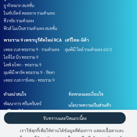
ยู หัวหมาก สเตชั่น
ไนท์บริดจ์ คอลลาจ รามคำแหง
ชีวาทัย รามคำแหง
ฟิวส์ โมเบียส รามคำแหง สเตชั่น
พระราม 9 เพชรบุรีตัดใหม่ RCA
เสรีไทย-นิด้า
เดอะ เบส พระราม 9 - รามคำแหง
ลุมพินี วิลล์ รามคำแหง 60/2
ไอดีโอ นิว พระราม 9
ไลฟ์ อโศก - พระราม 9
ลุมพินี พาร์ค พระราม 9 - รัชดา
เดอะ เบส การ์เดน - พระราม 9
ทำเลน่าสนใจ
ข้อตกลงและเงื่อนไข
พัฒนาการ ศรีนครินทร์
นโยบายความเป็นส่วนตัว
เสรีไทย-นิด้า
เกี่ยวกับเรา
รับทราบและปิดแถบนี้ลง
รามคำแหง หัวหมาก
พระราม 9 เพชรบุรีตัดใหม่ RCA
วิธีการฝากขาย-เช่า
เราใช้คุกกี้เพื่อให้ท่านได้ข้อมูลที่ต้องการ แสดงเนื้อหาและ