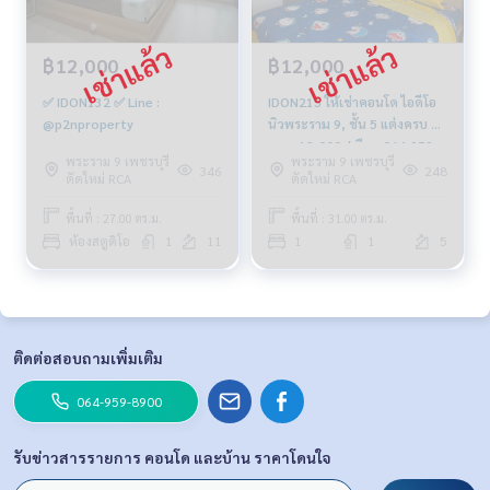
฿12,000
฿12,000
✅ IDON132 ✅ Line :
IDON215 ให้เช่าคอนโด ไอดีโอ
@p2nproperty
นิวพระราม 9, ชั้น 5 แต่งครบ 31
ตรม. 12,000./เดือน 064-959-
พระราม 9 เพชรบุรี
พระราม 9 เพชรบุรี
8900
346
248
ตัดใหม่ RCA
ตัดใหม่ RCA
พื้นที่ : 27.00 ตร.ม.
พื้นที่ : 31.00 ตร.ม.
ห้องสตูดิโอ
1
11
1
1
5
ติดต่อสอบถามเพิ่มเติม
064-959-8900
รับข่าวสารรายการ คอนโด และบ้าน ราคาโดนใจ