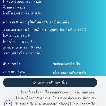
ไนท์บริดจ์ คอลลาจ รามคำแหง
ชีวาทัย รามคำแหง
ฟิวส์ โมเบียส รามคำแหง สเตชั่น
พระราม 9 เพชรบุรีตัดใหม่ RCA
เสรีไทย-นิด้า
เดอะ เบส พระราม 9 - รามคำแหง
ลุมพินี วิลล์ รามคำแหง 60/2
ไอดีโอ นิว พระราม 9
ไลฟ์ อโศก - พระราม 9
ลุมพินี พาร์ค พระราม 9 - รัชดา
เดอะ เบส การ์เดน - พระราม 9
ทำเลน่าสนใจ
ข้อตกลงและเงื่อนไข
รามคำแหง หัวหมาก
นโยบายความเป็นส่วนตัว
พัฒนาการ ศรีนครินทร์
เกี่ยวกับเรา
รับทราบและปิดแถบนี้ลง
พระราม 9 เพชรบุรีตัดใหม่ RCA
เสรีไทย-นิด้า
วิธีการฝากขาย-เช่า
เราใช้คุกกี้เพื่อให้ท่านได้ข้อมูลที่ต้องการ แสดงเนื้อหาและ
ติดต่อ
โฆษณาให้ตรงกับความสนใจ รวมถึงเพื่อวิเคราะห์การเข้า
มี
2
คนกำลังดูประกาศนี้
ใช้งานเว็บไซต์และทำความเข้าใจว่าผู้ใช้งานมาจากที่ใด