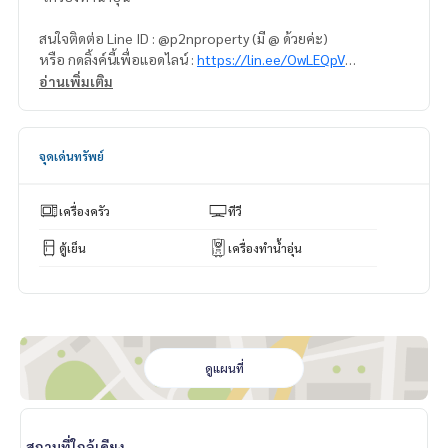
สนใจติดต่อ Line ID : @p2nproperty (มี @ ด้วยค่ะ)
หรือ กดลิ้งค์นี้เพื่อแอดไลน์ :
https://lin.ee/OwLEQpV
อ่านเพิ่มเติม
แอดมิน
064-959-8900
แอดมิน
094-549-4104
จุดเด่นทรัพย์
* มีให้เลือกอีกหลายห้อง หลายโครงการค่ะ
https://www.p2npro
perty.com
Facebook Fanpage : P2N Property
เครื่องครัว
ทีวี
** รับฝาก ขาย-เช่า คอนโด บ้าน ที่ดิน และอสังหาริมทรัพย์ทุกชนิ
ด ทั่วกรุงเทพฯ
ตู้เย็น
เครื่องทำน้ำอุ่น
ดูแผนที่
สถานที่ใกล้เคียง