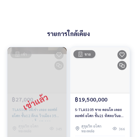
รายการใกล้เคียง
เช่า
ขาย
฿27,000
฿19,500,000
TLAS102 ให้เช่า เดอะ ลอฟท์
S-TLAS105 ขาย คอนโด เดอะ
อโศก ชั้น12 ตึกA วิวเมือง 35
ลอฟท์ อโศก ชั้น21 ทิศตะวันออก
ตร.ม. 1นอน 1น้ำ 27,000บ.
วิวเมือง 85.40ตรม. 2นอน 2น้ำ
สุขุมวิท อโศก
สุขุมวิท อโศก
091-942-6249
19.5 ล้าน 064-959-8900
345
366
ทองหล่อ
ทองหล่อ