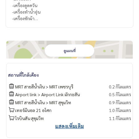
-เครื่องดูดควัน
-เครื่องทำน้ำอุ่น
-เครื่องซักผ้า
สนใจติดต่อ Line ID : @p2nproperty (มี @ ด้วยค่ะ)
หรือ กดลิ้งค์นี้เพื่อแอดไลน์ :
https://lin.ee/OwLEQpV
แอดมิน
064-959-8900
ดูแผนที่
แอดมิน
094-549-4104
* มีให้เลือกอีกหลายห้อง หลายโครงการค่ะ
https://www.p2npro
สถานที่ใกล้เคียง
perty.com
Facebook Fanpage : P2N Property
MRT สายสีน้ำเงิน > MRT เพชรบุรี
0.2 กิโลเมตร
** รับฝาก ขาย-เช่า คอนโด บ้าน ที่ดิน และอสังหาริมทรัพย์ทุกชนิ
Airport link > Airport Link มักกะสัน
0.5 กิโลเมตร
ด ทั่วกรุงเทพฯ
MRT สายสีน้ำเงิน > MRT สุขุมวิท
0.9 กิโลเมตร
เทอร์มินอล 21 อโศก
1.0 กิโลเมตร
โรบินสัน สุขุมวิท
1.1 กิโลเมตร
แสดงเพิ่มเติม