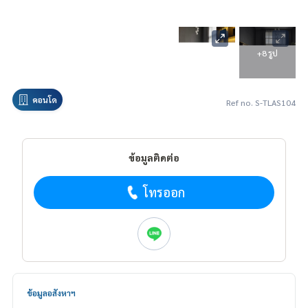
+8 รูป
คอนโด
Ref no. S-TLAS104
ข้อมูลติดต่อ
โทรออก
ข้อมูลอสังหาฯ