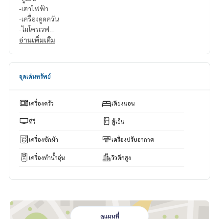
-เตาไฟฟ้า
-เครื่องดูดควัน
-ไมโครเวฟ
-เครื่องทำน้ำอุ่น
อ่านเพิ่มเติม
-อ่างอาบน้ำ
-เครื่องซักผ้า
จุดเด่นทรัพย์
สนใจติดต่อ Line ID : @p2nproperty (มี @ ด้วยค่ะ)
หรือ กดลิ้งค์นี้เพื่อแอดไลน์ :
https://lin.ee/OwLEQpV
เครื่องครัว
เตียงนอน
แอดมิน
064-959-8900
แอดมิน
094-549-4104
ทีวี
ตู้เย็น
เครื่องซักผ้า
เครื่องปรับอากาศ
* มีให้เลือกอีกหลายห้อง หลายโครงการค่ะ
https://www.p2npro
perty.com
เครื่องทำน้ำอุ่น
วิวตึกสูง
Facebook Fanpage : P2N Property
** รับฝาก ขาย-เช่า คอนโด บ้าน ที่ดิน และอสังหาริมทรัพย์ทุกชนิ
ด ทั่วกรุงเทพฯ
ดูแผนที่