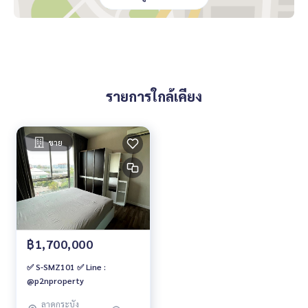
รายการใกล้เคียง
ขาย
฿1,700,000
✅ S-SMZ101 ✅ Line :
@p2nproperty
ลาดกระบัง