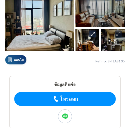
+5 รูป
คอนโด
Ref no. S-TLAS105
ข้อมูลติดต่อ
โทรออก