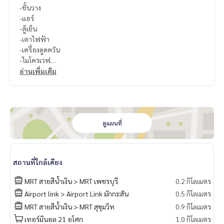
-ชั้นวาง
-แอร์
-ตู้เย็น
-เตาไฟฟ้า
-เครื่องดูดควัน
-ไมโครเวฟ
-เครื่องทำน้ำอุ่น
อ่านเพิ่มเติม
-อ่างอาบน้ำ
-เครื่องซักผ้า
สนใจติดต่อ Line ID : @p2nproperty (มี @ ด้วยค่ะ)
หรือ กดลิ้งค์นี้เพื่อแอดไลน์ :
https://lin.ee/OwLEQpV
ดูแผนที่
แอดมิน
064-959-8900
แอดมิน
094-549-4104
สถานที่ใกล้เคียง
* มีให้เลือกอีกหลายห้อง หลายโครงการค่ะ
https://www.p2npro
MRT สายสีน้ำเงิน > MRT เพชรบุรี
0.2 กิโลเมตร
perty.com
Airport link > Airport Link มักกะสัน
0.5 กิโลเมตร
Facebook Fanpage : P2N Property
MRT สายสีน้ำเงิน > MRT สุขุมวิท
0.9 กิโลเมตร
** รับฝาก ขาย-เช่า คอนโด บ้าน ที่ดิน และอสังหาริมทรัพย์ทุกชนิ
ด ทั่วกรุงเทพฯ
เทอร์มินอล 21 อโศก
1.0 กิโลเมตร