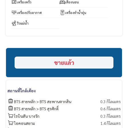
* มีให้เลือกอีกหลายห้อง หลายโครงการค่ะ
https://www.p2npro
เครื่องครัว
เตียงนอน
perty.com
Facebook Fanpage : P2N Property
เครื่องปรับอากาศ
เครื่องทำน้ำอุ่น
** รับฝาก ขาย-เช่า คอนโด บ้าน ที่ดิน และอสังหาริมทรัพย์ทุกชนิ
วิวแม่น้ำ
ด ทั่วกรุงเทพฯ
ขายแล้ว
สถานที่ใกล้เคียง
BTS สายหลัก > BTS สะพานตากสิน
0.3 กิโลเมตร
BTS สายหลัก > BTS สุรศักดิ์
0.6 กิโลเมตร
โรบินสัน บางรัก
0.3 กิโลเมตร
ไอคอนสยาม
1.4 กิโลเมตร