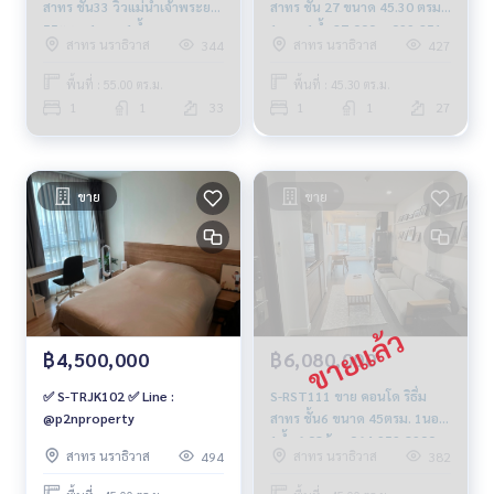
สาทร ชั้น33 วิวแม่น้ำเจ้าพระยา
สาทร ชั้น 27 ขนาด 45.30 ตรม.
55ตรม. 1นอน 1น้ำ
1นอน 1น้ำ 27,000บ. 099-251-
สาทร นราธิวาส
สาทร นราธิวาส
344
427
7.931ล้าน064-959-8900
6615
พื้นที่ : 55.00 ตร.ม.
พื้นที่ : 45.30 ตร.ม.
1
1
33
1
1
27
ขาย
ขาย
฿4,500,000
฿6,080,000
✅ S-TRJK102 ✅ Line :
S-RST111 ขาย คอนโด ริธึ่ม
@p2nproperty
สาทร ชั้น6 ขนาด 45ตรม. 1นอน
1น้ำ 6.08ล้าน 064-959-8900
สาทร นราธิวาส
สาทร นราธิวาส
494
382