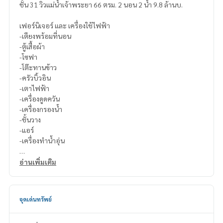
ชั้น 31 วิวแม่น้ำเจ้าพระยา 66 ตรม. 2 นอน 2 น้ำ 9.8 ล้านบ.
เฟอร์นิเจอร์ และ เครื่องใช้ไฟฟ้า
-เตียงพร้อมที่นอน
-ตู้เสื้อผ้า
-โซฟา
-โต๊ะทานข้าว
-ครัวบิ้วอิน
-เตาไฟฟ้า
-เครื่องดูดควัน
-เครื่องกรองน้ำ
-ชั้นวาง
-แอร์
-เครื่องทำน้ำอุ่น
สนใจติดต่อ Line ID : @p2nproperty (มี @ ด้วยค่ะ)
อ่านเพิ่มเติม
หรือ กดลิ้งค์นี้เพื่อแอดไลน์ :
https://lin.ee/OwLEQpV
แอดมิน
064-959-8900
จุดเด่นทรัพย์
แอดมิน
094-549-4104