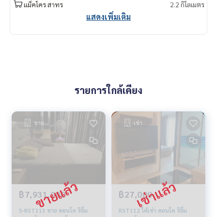
แม็คโคร สาทร
2.2 กิโลเมตร
แสดงเพิ่มเติม
รายการใกล้เคียง
ขาย
เช่า
฿7,931,000
฿27,000
S-RST113 ขาย คอนโด ริธึ่ม
RST112 ให้เช่า คอนโด ริธึ่ม