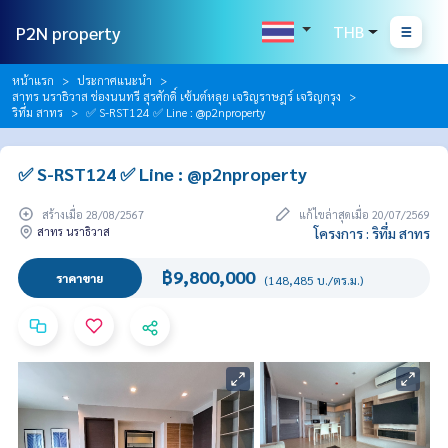
P2N property
THB
หน้าแรก
ประกาศแนะนำ
สาทร นราธิวาส ช่องนนทรี สุรศักดิ์ เซ้นต์หลุย เจริญราษฎร์ เจริญกรุง
ริทึ่ม สาทร
✅ S-RST124 ✅ Line : @p2nproperty
✅ S-RST124 ✅ Line : @p2nproperty
สร้างเมื่อ 28/08/2567
แก้ไขล่าสุดเมื่อ 20/07/2569
สาทร นราธิวาส
โครงการ : ริทึ่ม สาทร
฿9,800,000
ราคาขาย
(148,485 บ./ตร.ม.)