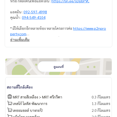
หรือ กดลิ้งค์นี้เพื่อแอดไลน์ :
https://lin.ee/sDpbPVC
แอดมิน :
092-597-4998
คุณน้ำ :
094-549-4104
* มีให้เลือกอีกหลายห้อง หลายโครงการค่ะ
https://www.p2npro
perty.com
**รับฝาก ขาย-เช่า คอนโด บ้าน ที่ดิน โซน รามคำแหง หัวหมาก พร
อ่านเพิ่มเติม
ะราม 9 ศรีนครินทร์
ดูแผนที่
สถานที่ใกล้เคียง
MRT สายสีเหลือง > MRT ศรีกรีฑา
0.3 กิโลเมตร
เทสโก้ โลตัส​ พัฒนาการ
1.3 กิโลเมตร
เดอะมอลล์ บางกะปิ
2.0 กิโลเมตร
แม็คโคร ลาดพร้าว
2.0 กิโลเมตร