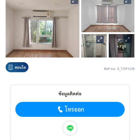
+3 รูป
คอนโด
Ref no. S_TOP128
ข้อมูลติดต่อ
โทรออก