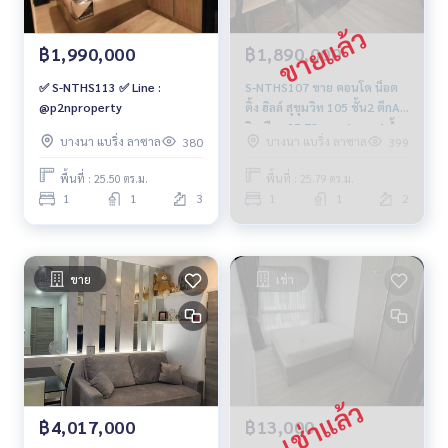
฿1,990,000
฿1,890,000
✅ S-NTHS113 ✅ Line :
S-NTHS107 ขาย คอนโด น็อต
@p2nproperty
ติ้ง ฮิลล์ สุขุมวิท 105 ชั้น2 ตึกA
วิวเมือง 25.79ตรม. 1นอน 1น้ำ
บางนา แบริ่ง ลาซาล
บางนา แบริ่ง ลาซาล
380
399
1.89ล้าน 064-959-8900
พื้นที่ : 25.50 ตร.ม.
พื้นที่ : 25.79 ตร.ม.
1
1
3
1
1
2
ขาย
เช่า
฿4,017,000
฿13,000