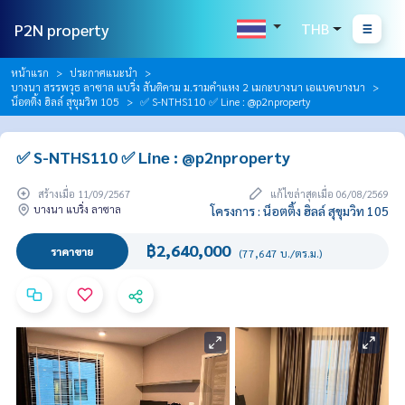
P2N property
THB
หน้าแรก
ประกาศแนะนำ
บางนา สรรพวุธ ลาซาล แบริ่ง สันติคาม ม.รามคำแหง 2 เมกะบางนา เอแบคบางนา
น็อตติ้ง ฮิลล์ สุขุมวิท 105
✅ S-NTHS110 ✅ Line : @p2nproperty
✅ S-NTHS110 ✅ Line : @p2nproperty
สร้างเมื่อ 11/09/2567
แก้ไขล่าสุดเมื่อ 06/08/2569
บางนา แบริ่ง ลาซาล
โครงการ : น็อตติ้ง ฮิลล์ สุขุมวิท 105
฿2,640,000
ราคาขาย
(77,647 บ./ตร.ม.)