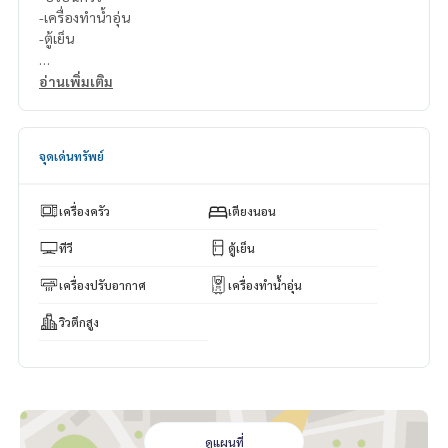
-เครื่องทำน้ำอุ่น
-ตู้เย็น
สนใจติดต่อ Line ID : @p2nproperty (มี @ ด้วยค่ะ)
อ่านเพิ่มเติม
หรือ กดลิ้งค์นี้เพื่อแอดไลน์ :
https://lin.ee/OwLEQpV
แอดมิน
064-959-8900
จุดเด่นทรัพย์
แอดมิน
094-549-4104
* มีให้เลือกอีกหลายห้อง หลายโครงการค่ะ
https://www.p2npro
เครื่องครัว
เตียงนอน
perty.com
Facebook Fanpage : P2N Property
ทีวี
ตู้เย็น
** รับฝาก ขาย-เช่า คอนโด บ้าน ที่ดิน และอสังหาริมทรัพย์ทุกชนิ
เครื่องปรับอากาศ
เครื่องทำน้ำอุ่น
ด ทั่วกรุงเทพฯ
วิวตึกสูง
ดูแผนที่