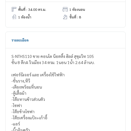
พื้นที่ : 34.00 ตร.ม.
1 ห้องนอน
1 ห้องน้ำ
ชั้นที่ : 8
รายละเอียด
S-NTHS110 ขาย คอนโด น็อตติ้ง ฮิลล์ สุขุมวิท 105
ชั้น 8 ตึกA วิวเมือง 34 ตรม. 1นอน 1น้ำ 2.64 ล้านบ.
เฟอร์นิเจอร์ และ เครื่องใช้ไฟฟ้า
-ชั้นวาง,ทีวี
-เตียงพร้อมที่นอน
-ตู้เสื้อผ้า
-โต๊ะทานข้าวส่วนตัว
-โซฟา
-โต๊ะข้างโซฟา
-โต๊ะเครื่องแป้ง+เก้าอี้
-แอร์
-บิ้วอินครัว