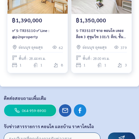
฿1,390,000
฿1,350,000
✅ S-TR3S110 ✅ Line :
S-TR3S107 ขาย คอนโด เดอะ
@p2nproperty
ล็อค 3 สุขุมวิท 101/1 ตึกL ชั้น3
วิวตึก 28ตร.ม. 1นอน 1น้ำ 1.35
อ่อนนุช อุดมสุข
อ่อนนุช อุดมสุข
62
379
ล้าน 064-959-8900
พื้นที่ : 28.44 ตร.ม.
พื้นที่ : 28.00 ตร.ม.
1
1
8
1
1
3
ติดต่อสอบถามเพิ่มเติม
064-959-8900
รับข่าวสารรายการ คอนโด และบ้าน ราคาโดนใจ