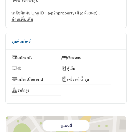
-เครื่องทำน้ำอุ่น
สนใจติดต่อ Line ID : @p2nproperty (มี @ ด้วยค่ะ)
หรือ กดลิ้งค์นี้เพื่อแอดไลน์ :
https://lin.ee/OwLEQpV
อ่านเพิ่มเติม
แอดมิน
064-959-8900
แอดมิน
094-549-4104
จุดเด่นทรัพย์
* มีให้เลือกอีกหลายห้อง หลายโครงการค่ะ
https://www.p2npro
perty.com
เครื่องครัว
เตียงนอน
Facebook Fanpage : P2N Property
** รับฝาก ขาย-เช่า คอนโด บ้าน ที่ดิน และอสังหาริมทรัพย์ทุกชนิ
ทีวี
ตู้เย็น
ด ทั่วกรุงเทพฯ
เครื่องปรับอากาศ
เครื่องทำน้ำอุ่น
วิวตึกสูง
ดูแผนที่