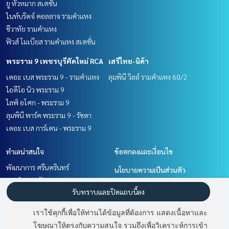
ยู หัวหมาก สเตชั่น
ไนท์บริดจ์ คอลลาจ รามคำแหง
ชีวาทัย รามคำแหง
ฟิวส์ โมเบียส รามคำแหง สเตชั่น
พระราม 9 เพชรบุรีตัดใหม่ RCA
เสรีไทย-นิด้า
เดอะ เบส พระราม 9 - รามคำแหง
ลุมพินี วิลล์ รามคำแหง 60/2
ไอดีโอ นิว พระราม 9
ไลฟ์ อโศก - พระราม 9
ลุมพินี พาร์ค พระราม 9 - รัชดา
เดอะ เบส การ์เดน - พระราม 9
ทำเลน่าสนใจ
ข้อตกลงและเงื่อนไข
พัฒนาการ ศรีนครินทร์
นโยบายความเป็นส่วนตัว
รามคำแหง หัวหมาก
เกี่ยวกับเรา
รับทราบและปิดแถบนี้ลง
พระราม 9 เพชรบุรีตัดใหม่ RCA
เสรีไทย-นิด้า
วิธีการฝากขาย-เช่า
เราใช้คุกกี้เพื่อให้ท่านได้ข้อมูลที่ต้องการ แสดงเนื้อหาและ
ติดต่อ
โฆษณาให้ตรงกับความสนใจ รวมถึงเพื่อวิเคราะห์การเข้า
มี
2
คนกำลังดูประกาศนี้