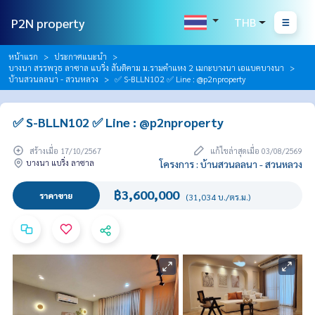
P2N property
THB
หน้าแรก
ประกาศแนะนำ
บางนา สรรพวุธ ลาซาล แบริ่ง สันติคาม ม.รามคำแหง 2 เมกะบางนา เอแบคบางนา
บ้านสวนลลนา - สวนหลวง
✅ S-BLLN102 ✅ Line : @p2nproperty
✅ S-BLLN102 ✅ Line : @p2nproperty
สร้างเมื่อ 17/10/2567
แก้ไขล่าสุดเมื่อ 03/08/2569
บางนา แบริ่ง ลาซาล
โครงการ : บ้านสวนลลนา - สวนหลวง
฿3,600,000
ราคาขาย
(31,034 บ./ตร.ม.)