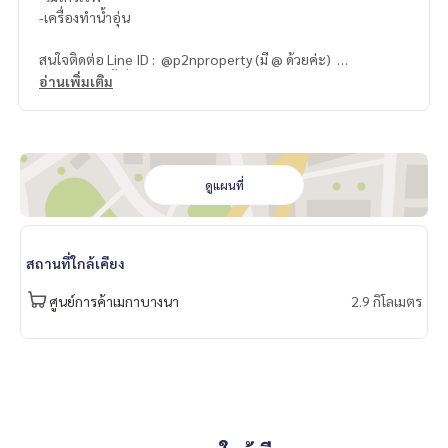
-เครื่องทำน้ำอุ่น
สนใจติดต่อ Line ID : @p2nproperty (มี @ ด้วยค่ะ)
หรือ กดลิ้งค์นี้เพื่อแอดไลน์ :
https://lin.ee/OwLEQpV
อ่านเพิ่มเติม
แอดมิน
064-959-8900
แอดมิน
094-549-4104
* มีให้เลือกอีกหลายห้อง หลายโครงการค่ะ
https://www.p2npro
ดูแผนที่
perty.com
Facebook Fanpage : P2N Property
** รับฝาก ขาย-เช่า คอนโด บ้าน ที่ดิน และอสังหาริมทรัพย์ทุกชนิ
สถานที่ใกล้เคียง
ด ทั่วกรุงเทพฯ
ศูนย์การค้าเมกาบางนา
2.9 กิโลเมตร