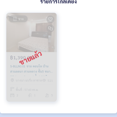
รายการใกล้เคียง
ขาย
฿1,390,000
S-BLLN101 ขาย คอนโด บ้าน
สวนลลนา สวนหลวง ชั้น5 ขนาด
57.6ตรม. 2นอน 1น้ำ 1.39ล้าน
บางนา แบริ่ง ลาซาล
521
064-959-8900
พื้นที่ : 57.60 ตร.ม.
2
1
5