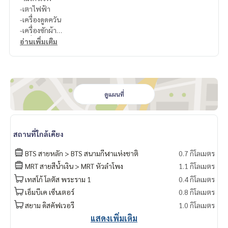
-เตาไฟฟ้า
-เครื่องดูดควัน
-เครื่องซักผ้า
-เครื่องทำน้ำอุ่น
อ่านเพิ่มเติม
สนใจติดต่อ Line ID : @p2nproperty (มี @ ด้วยค่ะ)
หรือ กดลิ้งค์นี้เพื่อแอดไลน์ :
https://lin.ee/OwLEQpV
แอดมิน
064-959-8900
ดูแผนที่
แอดมิน
094-549-4104
* มีให้เลือกอีกหลายห้อง หลายโครงการค่ะ
https://www.p2npro
สถานที่ใกล้เคียง
perty.com
Facebook Fanpage : P2N Property
BTS สายหลัก > BTS สนามกีฬาแห่งชาติ
0.7 กิโลเมตร
** รับฝาก ขาย-เช่า คอนโด บ้าน ที่ดิน และอสังหาริมทรัพย์ทุกชนิ
MRT สายสีน้ำเงิน > MRT หัวลำโพง
1.1 กิโลเมตร
ด ทั่วกรุงเทพฯ
เทสโก้ โลตัส พระราม 1
0.4 กิโลเมตร
เอ็มบีเค เซ็นเตอร์
0.8 กิโลเมตร
สยาม ดิสคัฟเวอรี
1.0 กิโลเมตร
แสดงเพิ่มเติม