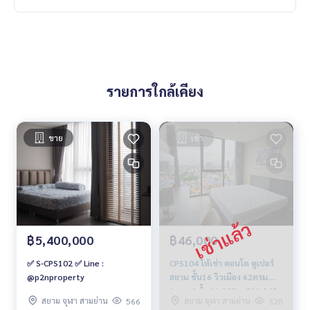
รายการใกล้เคียง
ขาย
เช่า
฿5,400,000
฿46,000
✅ S-CPS102 ✅ Line :
CPS104 ให้เช่า คอนโด คูเปอร์
@p2nproperty
สยาม ชั้น16 วิวเมือง 62ตรม.
1นอน 1น้ำ 46,000บ. 091-942-
สยาม จุฬา สามย่าน
สยาม จุฬา สามย่าน
566
328
6249