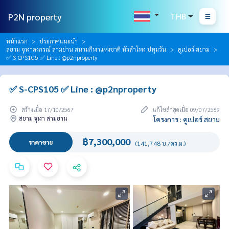
P2N property
THB
หน้าแรก
ประกาศแนะนำ
สยาม จุฬาลงกรณ์ สามย่าน สนามกีฬาแห่งชาติ หัวลำโพง ปทุมวัน
คูเปอร์ สยาม
✅ S-CPS105 ✅ Line : @p2nproperty
✅ S-CPS105 ✅ Line : @p2nproperty
สร้างเมื่อ 17/10/2567
แก้ไขล่าสุดเมื่อ 09/07/2569
สยาม จุฬา สามย่าน
โครงการ : คูเปอร์ สยาม
฿7,300,000
ราคาขาย
(141,748 บ./ตร.ม.)