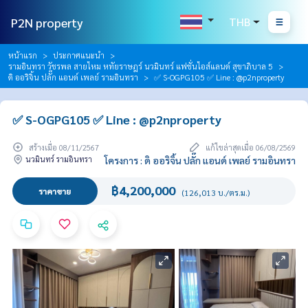
P2N property
THB
หน้าแรก
ประกาศแนะนำ
รามอินทรา วัชรพล สายไหม หทัยราษฎร์ นวมินทร์ แฟชั่นไอส์แลนด์ สุขาภิบาล 5
ดิ ออริจิ้น ปลั๊ก แอนด์ เพลย์ รามอินทรา
✅ S-OGPG105 ✅ Line : @p2nproperty
✅ S-OGPG105 ✅ Line : @p2nproperty
สร้างเมื่อ 08/11/2567
แก้ไขล่าสุดเมื่อ 06/08/2569
นวมินทร์ รามอินทรา
โครงการ : ดิ ออริจิ้น ปลั๊ก แอนด์ เพลย์ รามอินทรา
฿4,200,000
ราคาขาย
(126,013 บ./ตร.ม.)