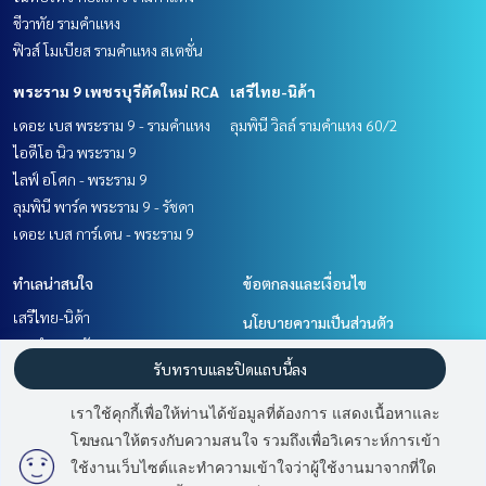
ชีวาทัย รามคำแหง
ฟิวส์ โมเบียส รามคำแหง สเตชั่น
พระราม 9 เพชรบุรีตัดใหม่ RCA
เสรีไทย-นิด้า
เดอะ เบส พระราม 9 - รามคำแหง
ลุมพินี วิลล์ รามคำแหง 60/2
ไอดีโอ นิว พระราม 9
ไลฟ์ อโศก - พระราม 9
ลุมพินี พาร์ค พระราม 9 - รัชดา
เดอะ เบส การ์เดน - พระราม 9
ทำเลน่าสนใจ
ข้อตกลงและเงื่อนไข
เสรีไทย-นิด้า
นโยบายความเป็นส่วนตัว
รามคำแหง หัวหมาก
เกี่ยวกับเรา
รับทราบและปิดแถบนี้ลง
พระราม 9 เพชรบุรีตัดใหม่ RCA
พัฒนาการ ศรีนครินทร์
วิธีการฝากขาย-เช่า
เราใช้คุกกี้เพื่อให้ท่านได้ข้อมูลที่ต้องการ แสดงเนื้อหาและ
ติดต่อ
โฆษณาให้ตรงกับความสนใจ รวมถึงเพื่อวิเคราะห์การเข้า
มี
2
คนกำลังดูประกาศนี้
ใช้งานเว็บไซต์และทำความเข้าใจว่าผู้ใช้งานมาจากที่ใด