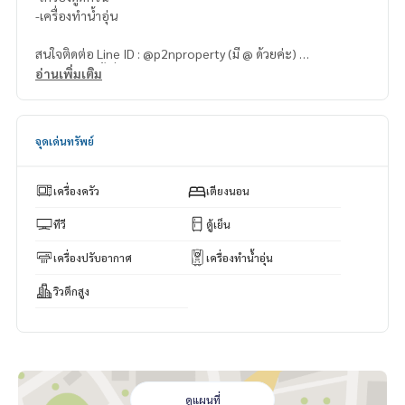
-เครื่องทำน้ำอุ่น
สนใจติดต่อ Line ID : @p2nproperty (มี @ ด้วยค่ะ)
หรือ กดลิ้งค์นี้เพื่อแอดไลน์ :
https://lin.ee/OwLEQpV
อ่านเพิ่มเติม
แอดมิน
064-959-8900
แอดมิน
094-549-4104
จุดเด่นทรัพย์
* มีให้เลือกอีกหลายห้อง หลายโครงการค่ะ
https://www.p2npro
perty.com
เครื่องครัว
เตียงนอน
Facebook Fanpage : P2N Property
** รับฝาก ขาย-เช่า คอนโด บ้าน ที่ดิน และอสังหาริมทรัพย์ทุกชนิ
ทีวี
ตู้เย็น
ด ทั่วกรุงเทพฯ
เครื่องปรับอากาศ
เครื่องทำน้ำอุ่น
วิวตึกสูง
ดูแผนที่