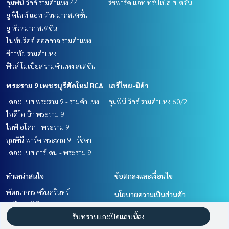
ลุมพินี วิลล์ รามคำแหง 44
ริชพาร์ค แอท ทริปเปิ้ล สเตชั่น
ยู ดีไลท์ แอท หัวหมากสเตชั่น
ยู หัวหมาก สเตชั่น
ไนท์บริดจ์ คอลลาจ รามคำแหง
ชีวาทัย รามคำแหง
ฟิวส์ โมเบียส รามคำแหง สเตชั่น
พระราม 9 เพชรบุรีตัดใหม่ RCA
เสรีไทย-นิด้า
เดอะ เบส พระราม 9 - รามคำแหง
ลุมพินี วิลล์ รามคำแหง 60/2
ไอดีโอ นิว พระราม 9
ไลฟ์ อโศก - พระราม 9
ลุมพินี พาร์ค พระราม 9 - รัชดา
เดอะ เบส การ์เดน - พระราม 9
ทำเลน่าสนใจ
ข้อตกลงและเงื่อนไข
พัฒนาการ ศรีนครินทร์
นโยบายความเป็นส่วนตัว
เสรีไทย-นิด้า
เกี่ยวกับเรา
รับทราบและปิดแถบนี้ลง
พระราม 9 เพชรบุรีตัดใหม่ RCA