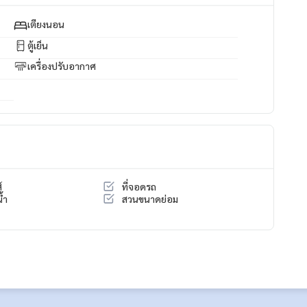
เตียงนอน
ตู้เย็น
ิมทรัพย์ทุกประเภท ทุกแห่งในกรุงเทพฯ.
เครื่องปรับอากาศ
์
ที่จอดรถ
้ำ
สวนขนาดย่อม