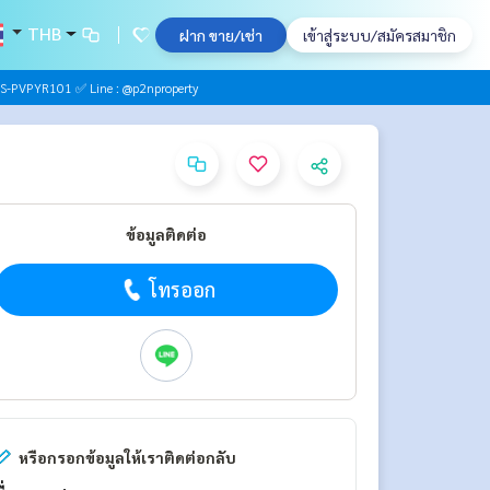
THB
ฝาก ขาย/เช่า
เข้าสู่ระบบ/สมัครสมาชิก
S-PVPYR101 ✅ Line : @p2nproperty
ข้อมูลติดต่อ
โทรออก
หรือกรอกข้อมูลให้เราติดต่อกลับ