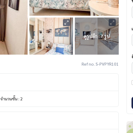
ดูรูปอีก : 7 รูป
Ref no. S-PVPYR101
จำนวนชั้น : 2