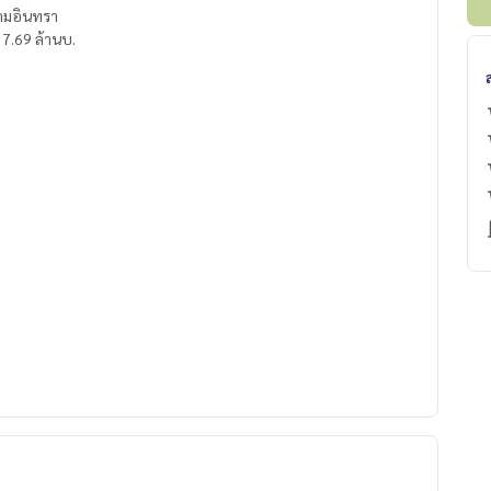
รามอินทรา
ขนาด 40 ตรว. 2 ชั้น พื้นที่ใช้สอย 128 ตรม. 4นอน 2น้ำ 7.69 ล้านบ.
pV