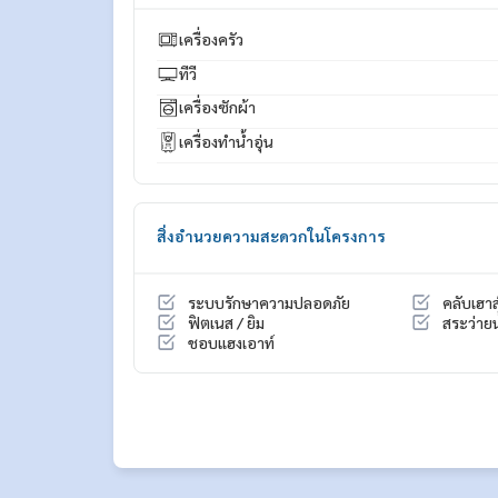
แอดมิน
094-549-4104
เครื่องครัว
* มีห้องให้เลือกมากมายจากหลายโครงการ
ทีวี
https://www.p2nproperty.com
** รับฝากเงิน ขาย-เช่าคอนโด บ้าน ที่ดิน และอสังหาร
เครื่องซักผ้า
เครื่องทำน้ำอุ่น
สิ่งอำนวยความสะดวกในโครงการ
ระบบรักษาความปลอดภัย
คลับเฮาส
ฟิตเนส / ยิม
สระว่ายน
ชอบแฮงเอาท์