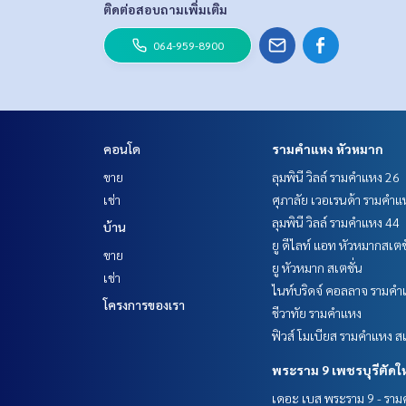
ติดต่อสอบถามเพิ่มเติม
064-959-8900
คอนโด
รามคำแหง หัวหมาก
ขาย
ลุมพินี วิลล์ รามคำแหง 26
เช่า
ศุภาลัย เวอเรนด้า รามคำแ
ลุมพินี วิลล์ รามคำแหง 44
บ้าน
ยู ดีไลท์ แอท หัวหมากสเตช
ขาย
ยู หัวหมาก สเตชั่น
เช่า
ไนท์บริดจ์ คอลลาจ รามคำ
โครงการของเรา
ชีวาทัย รามคำแหง
ฟิวส์ โมเบียส รามคำแหง สเ
พระราม 9 เพชรบุรีตัดใ
เดอะ เบส พระราม 9 - รา