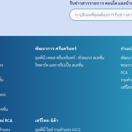
รับข่าวสารรายการ คอนโด และบ้า
พัฒนาการ ศรีนครินทร์
ทำเลน
ลุมพินี เพลส ศรีนครินทร์ - หัวหมาก สเตชั่น
พัฒนาก
หง
ริชพาร์ค แอท ทริปเปิ้ล สเตชั่น
พระราม
RCA
ั่น
รามคำ
เสรีไท
แหง
ตชั่น
หม่ RCA
เสรีไทย-นิด้า
มคำแหง
ลุมพินี วิลล์ รามคำแหง 60/2