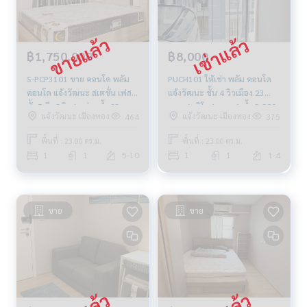
฿1,750,000
฿8,000
S-PCP3101 ขาย คอนโด พลัม
PUCH101 ให้เช่า พลัม คอนโด
คอนโด แจ้งวัฒนะ สเตชั่น เฟส 3
แจ้งวัฒนะ ชั้น 4 วิวเมือง 23
ชั้น5 ตึกC วิวสระว่ายน้ำ 23ตรม.
ตรม สตูดิโอ 1 นอน 1 น้ำ 8,000
แจ้งวัฒนะ เมืองทอง
แจ้งวัฒนะ เมืองทอง
464
375
1นอน 1น้ำ 1.75 ล้าน 064-959-
บาท/เดือน 094-315-6166
8900
พื้นที่ : 23.00 ตร.ม.
พื้นที่ : 23.00 ตร.ม.
1
1
5-10
1
1
1-4
ขาย
ขาย