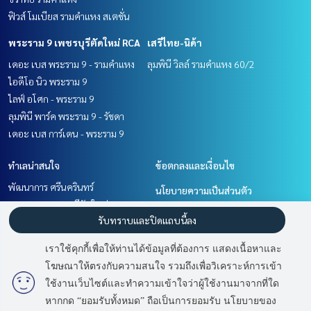
ฟิวส์ โมเบียส รามคำแหง สเตชั่น
พระราม 9 เพชรบุรีตัดใหม่ RCA
เสรีไทย-นิด้า
เดอะ เบส พระราม 9 - รามคำแหง
ลุมพินี วิลล์ รามคำแหง 60/2
ไอดีโอ นิว พระราม 9
ไลฟ์ อโศก - พระราม 9
ลุมพินี พาร์ค พระราม 9 - รัชดา
เดอะ เบส การ์เดน - พระราม 9
ทำเลน่าสนใจ
ข้อตกลงและเงื่อนไข
พัฒนาการ ศรีนครินทร์
นโยบายความเป็นส่วนตัว
พระราม 9 เพชรบุรีตัดใหม่ RCA
เกี่ยวกับเรา
รับทราบและปิดแถบนี้ลง
เสรีไทย-นิด้า
รามคำแหง หัวหมาก
วิธีการฝากขาย-เช่า
เราใช้คุกกี้เพื่อให้ท่านได้ข้อมูลที่ต้องการ แสดงเนื้อหาและ
ติดต่อ
โฆษณาให้ตรงกับความสนใจ รวมถึงเพื่อวิเคราะห์การเข้า
มี
2
คนกำลังดูประกาศนี้
ใช้งานเว็บไซต์และทำความเข้าใจว่าผู้ใช้งานมาจากที่ใด
หากกด “ยอมรับทั้งหมด” ถือเป็นการยอมรับ นโยบายของ
ติดต่อสอบถาม