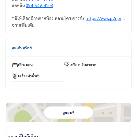
แอดมิน
094-549-4104
* มีให้เลือกอีกหลายห้อง หลายโครงการค่ะ
https://www.p2npro
perty.com
อ่านเพิ่มเติม
Facebook Fanpage : P2N Property
** รับฝาก ขาย-เช่า คอนโด บ้าน ที่ดิน และอสังหาริมทรัพย์ทุกชนิ
ด ทั่วกรุงเทพฯ
จุดเด่นทรัพย์
เตียงนอน
เครื่องปรับอากาศ
เครื่องทำน้ำอุ่น
ดูแผนที่
สถานที่ใกล้เคียง