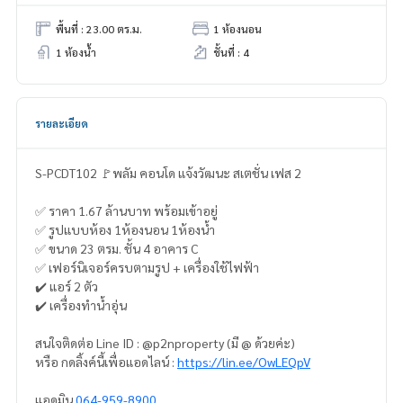
พื้นที่ : 23.00 ตร.ม.
1 ห้องนอน
1 ห้องน้ำ
ชั้นที่ : 4
รายละเอียด
S-PCDT102 🚩พลัม คอนโด แจ้งวัฒนะ สเตชั่น เฟส 2
✅ ราคา 1.67 ล้านบาท พร้อมเข้าอยู่
✅ รูปแบบห้อง 1ห้องนอน 1ห้องน้ำ
✅ ขนาด 23 ตรม. ชั้น 4 อาคาร C
✅ เฟอร์นิเจอร์ครบตามรูป + เครื่องใช้ไฟฟ้า
✔️ แอร์ 2 ตัว
✔️ เครื่องทำน้ำอุ่น
สนใจติดต่อ Line ID : @p2nproperty (มี @ ด้วยค่ะ)
หรือ กดลิ้งค์นี้เพื่อแอดไลน์ :
https://lin.ee/OwLEQpV
แอดมิน
064-959-8900