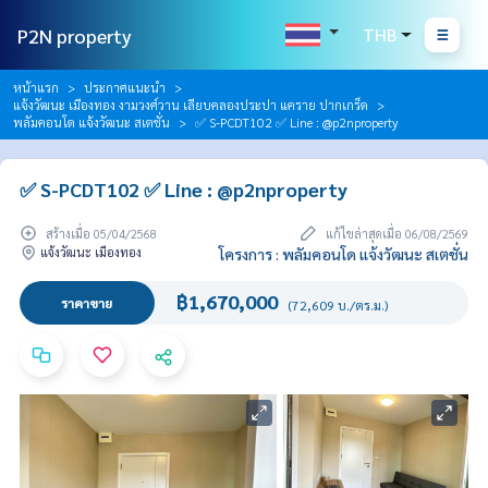
P2N property
THB
หน้าแรก
ประกาศแนะนำ
แจ้งวัฒนะ เมืองทอง งามวงศ์วาน เลียบคลองประปา แคราย ปากเกร็ด
พลัมคอนโด แจ้งวัฒนะ สเตชั่น
✅ S-PCDT102 ✅ Line : @p2nproperty
✅ S-PCDT102 ✅ Line : @p2nproperty
สร้างเมื่อ 05/04/2568
แก้ไขล่าสุดเมื่อ 06/08/2569
แจ้งวัฒนะ เมืองทอง
โครงการ : พลัมคอนโด แจ้งวัฒนะ สเตชั่น
฿1,670,000
ราคาขาย
(72,609 บ./ตร.ม.)