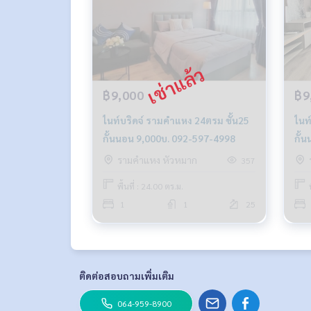
฿9,000
฿9
ไนท์บริดจ์ รามคำแหง 24ตรม ชั้น25
ไนท
กั้นนอน 9,000บ. 092-597-4998
กั้
รามคำแหง หัวหมาก
357
พื้นที่ : 24.00 ตร.ม.
1
1
25
ติดต่อสอบถามเพิ่มเติม
064-959-8900