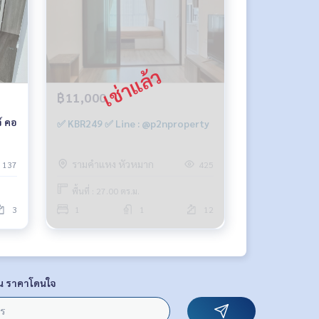
฿11,000
์ คอ
✅ KBR249 ✅ Line : @p2nproperty
-
รามคำแหง หัวหมาก
137
425
พื้นที่ : 27.00 ตร.ม.
3
1
1
12
น ราคาโดนใจ