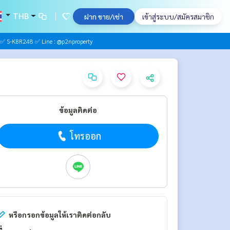
THB
ฝาก ขาย/เช่า
เข้าสู่ระบบ/สมัครสมาชิก
✅ S-KBR248 ✅ Line : @p2nproperty
ข้อมูลติดต่อ
โทรออก
หรือกรอกข้อมูลให้เราติดต่อกลับ