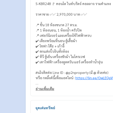
S-KBR248 🚩 คอนโด ไนท์บริดจ์ คอลลาจ รามคำแหง
ราคาขาย ✅✅ 2,970,000 บาท ✅✅
📍 ชั้น 18 ห้องขนาด 27 ตร.ม.
📍 1 ห้องนอน, 1 ห้องน้ำ ครัวปิด
📍 เฟอร์นิเจอร์ และเครื่องใช้ไฟฟ้าครบ
✔️ เตียงพร้อมที่นอน ตู้เสื้อผ้า
✔️ โซฟา โต๊ะ + เก้าอี้
✔️ ตกแต่งบิ้วอินทั้งห้อง
✔️ ทีวี ตู้เย็น เครื่องซักผ้า ไมโครเวฟ
✔️ เตาไฟฟ้า เครื่องดูดควัน แอร์ เครื่องทำน้ำอุ่น
สนใจติดต่อ Line ID : @p2nproperty (มี @ ด้วยค่ะ)
หรือ กดลิ้งค์นี้เพื่อแอดไลน์ :
https://lin.ee/OwLEQpV
แอดมิน
064-959-8900
อ่านเพิ่มเติม
แอดมิน
094-549-4104
* มีให้เลือกอีกหลายห้อง หลายโครงการค่ะ
https://w
จุดเด่นทรัพย์
Facebook Fanpage : P2N Property