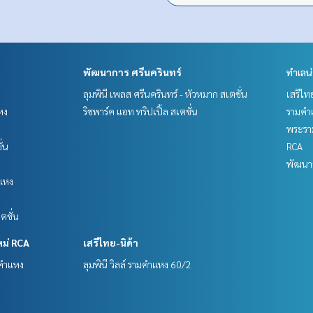
พัฒนาการ ศรีนครินทร์
ทำเลน
ลุมพินี เพลส ศรีนครินทร์ - หัวหมาก สเตชั่น
เสรีไท
หง
ริชพาร์ค แอท ทริปเปิ้ล สเตชั่น
รามคำ
พระราม
ั่น
RCA
พัฒนาก
แหง
ตชั่น
หม่ RCA
เสรีไทย-นิด้า
มคำแหง
ลุมพินี วิลล์ รามคำแหง 60/2