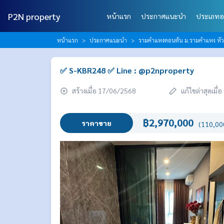
P2N property
หน้าแรก
ประกาศแนะนำ
ประเภทอ
หน้าแรก
ประกาศแนะนำ
รามคำแหงตอนต้น ม.รามคำแหง หั
✅ S-KBR248 ✅ Line : @p2nproperty
สร้างเมื่อ 17/06/2568
แก้ไขล่าสุดเมื
฿2,970,000
ราคาขาย
(110,000