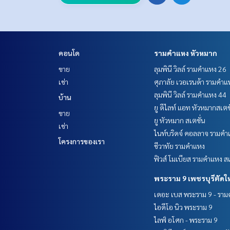
คอนโด
รามคำแหง หัวหมาก
ขาย
ลุมพินี วิลล์ รามคำแหง 26
เช่า
ศุภาลัย เวอเรนด้า รามคำแ
ลุมพินี วิลล์ รามคำแหง 44
บ้าน
ยู ดีไลท์ แอท หัวหมากสเตช
ขาย
ยู หัวหมาก สเตชั่น
เช่า
ไนท์บริดจ์ คอลลาจ รามคำ
โครงการของเรา
ชีวาทัย รามคำแหง
ฟิวส์ โมเบียส รามคำแหง สเ
พระราม 9 เพชรบุรีตัดใ
เดอะ เบส พระราม 9 - รา
ไอดีโอ นิว พระราม 9
ไลฟ์ อโศก - พระราม 9