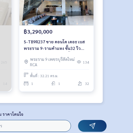
฿3,290,000
S-TB9R237 ขาย คอนโด เดอะ เบส
พระราม 9-รามคำแหง ชั้น32 วิว
เมือง 32.21ตรม. 1นอน 1น้ำ 3.29
พระราม 9 เพชรบุรีตัดใหม่
ล้าน 064-959-8900
265
134
RCA
พื้นที่ : 32.21 ตร.ม.
14
1
1
32
น ราคาโดนใจ