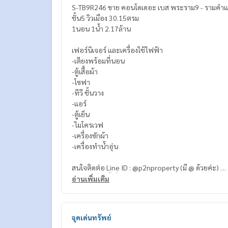
S-TB9R246 ขาย คอนโดเดอะ เบส พระราม9 - รามคำ
ชั้น5 วิวเมือง 30.15ตรม
1นอน 1น้ำ 2.17ล้าน
เฟอร์นิเจอร์ และเครื่องใช้ไฟฟ้า
-เตียงพร้อมที่นอน
-ตู้เสื้อผ้า
-โซฟา
-ทีวี ชั้นวาง
-แอร์
-ตู้เย็น
-ไมโครเวฟ
-เครื่องซักผ้า
-เครื่องทำน้ำอุ่น
สนใจติดต่อ Line ID : @p2nproperty (มี @ ด้วยค่ะ)
หรือ กดลิ้งค์นี้เพื่อแอดไลน์ :
https://lin.ee/OwLEQpV
อ่านเพิ่มเติม
แอดมิน
064-959-8900
แอดมิน
094-549-4104
จุดเด่นทรัพย์