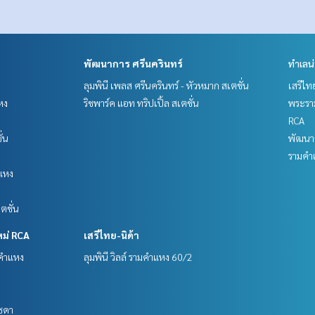
พัฒนาการ ศรีนครินทร์
ทำเลน
ลุมพินี เพลส ศรีนครินทร์ - หัวหมาก สเตชั่น
เสรีไท
หง
ริชพาร์ค แอท ทริปเปิ้ล สเตชั่น
พระราม
RCA
ั่น
พัฒนาก
รามคำ
แหง
ตชั่น
หม่ RCA
เสรีไทย-นิด้า
มคำแหง
ลุมพินี วิลล์ รามคำแหง 60/2
ัชดา