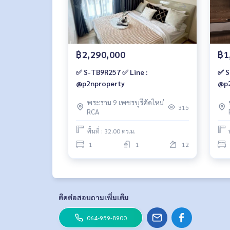
฿2,290,000
฿1
✅ S-TB9R257 ✅ Line :
✅ S
@p2nproperty
@p2
พระราม 9 เพชรบุรีตัดใหม่
315
RCA
พื้นที่ : 32.00 ตร.ม.
1
1
12
ติดต่อสอบถามเพิ่มเติม
064-959-8900