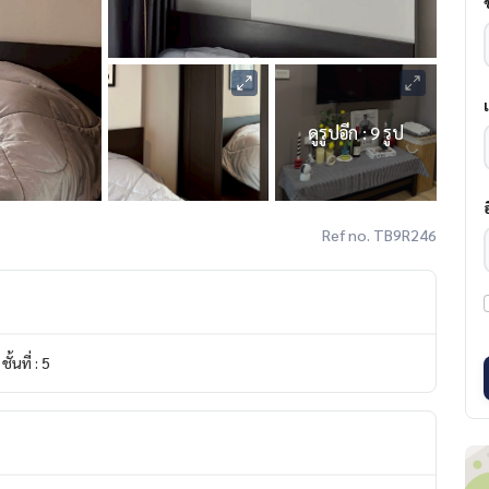
ดูรูปอีก : 9 รูป
Ref no. TB9R246
ชั้นที่ : 5