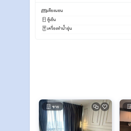
* มีให้เลือกอีกหลายห้อง หลายโครงการค่ะ
https://w
Facebook Fanpage : P2N Property
เตียงนอน
** รับฝาก ขาย-เช่า คอนโด บ้าน ที่ดิน และอสังหาริมทร
ตู้เย็น
เครื่องทำน้ำอุ่น
ขาย