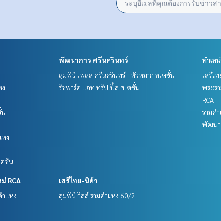
พัฒนาการ ศรีนครินทร์
ทำเลน
ลุมพินี เพลส ศรีนครินทร์ - หัวหมาก สเตชั่น
เสรีไท
หง
ริชพาร์ค แอท ทริปเปิ้ล สเตชั่น
พระราม
RCA
ั่น
รามคำ
พัฒนาก
แหง
ตชั่น
หม่ RCA
เสรีไทย-นิด้า
มคำแหง
ลุมพินี วิลล์ รามคำแหง 60/2