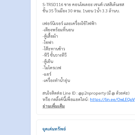
S-TRSD116 ขาย คอนโดเดอะ เซนต์ เรสสิเด้นเซส
ชั้น 35 วิวเมือง 30 ตรม. 1นอน 1น้ำ 3.3 ล้านบ.
เฟอร์นิเจอร์ และเครื่องใช้ไฟฟ้า
-เตียงพร้อมที่นอน
-ตู้เสื้อผ้า
-โซฟา
-โต๊ะทานข้าว
-ทีวี ชั้นวางทีวี
-ตู้เย็น
-ไมโครเวฟ
-แอร์
-เครื่องทำน้ำอุ่น
สนใจติดต่อ Line ID : @p2nproperty (มี @ ด้วยค่ะ)
หรือ กดลิ้งค์นี้เพื่อแอดไลน์ :
https://lin.ee/OwLEQpV
อ่านเพิ่มเติม
แอดมิน
064-959-8900
แอดมิน
094-549-4104
จุดเด่นทรัพย์
* มีให้เลือกอีกหลายห้อง หลายโครงการค่ะ
https://w