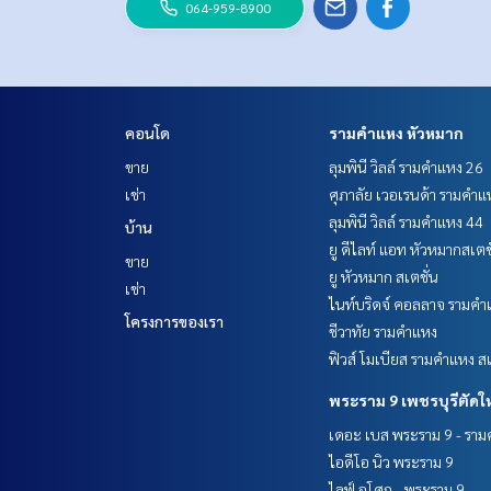
064-959-8900
คอนโด
รามคำแหง หัวหมาก
ขาย
ลุมพินี วิลล์ รามคำแหง 26
เช่า
ศุภาลัย เวอเรนด้า รามคำแ
ลุมพินี วิลล์ รามคำแหง 44
บ้าน
ยู ดีไลท์ แอท หัวหมากสเตช
ขาย
ยู หัวหมาก สเตชั่น
เช่า
ไนท์บริดจ์ คอลลาจ รามคำ
โครงการของเรา
ชีวาทัย รามคำแหง
ฟิวส์ โมเบียส รามคำแหง สเ
พระราม 9 เพชรบุรีตัดใ
เดอะ เบส พระราม 9 - รา
ไอดีโอ นิว พระราม 9
ไลฟ์ อโศก - พระราม 9