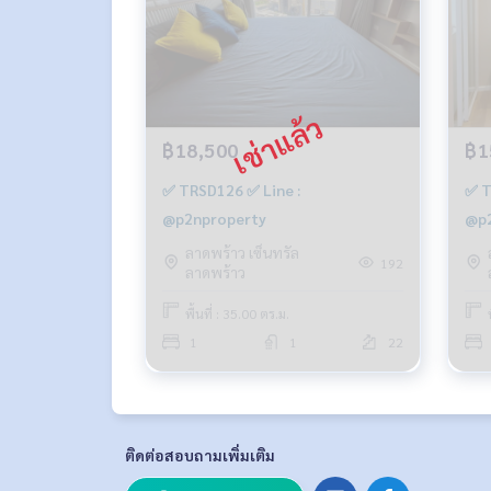
฿18,500
฿1
✅ TRSD126 ✅ Line :
✅ T
@p2nproperty
@p2
ลาดพร้าว เซ็นทรัล
192
ลาดพร้าว
พื้นที่ : 35.00 ตร.ม.
1
1
22
ติดต่อสอบถามเพิ่มเติม