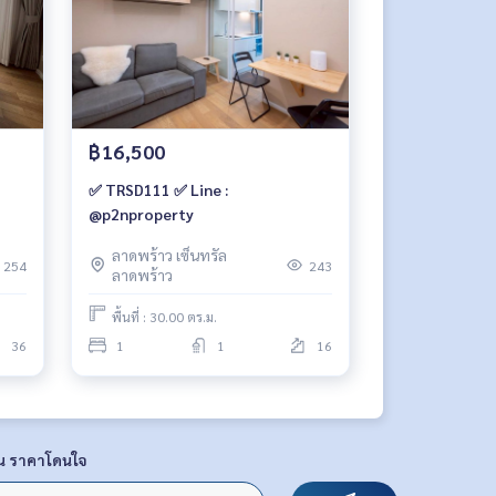
฿16,500
✅ TRSD111 ✅ Line :
@p2nproperty
ลาดพร้าว เซ็นทรัล
254
243
ลาดพร้าว
พื้นที่ : 30.00 ตร.ม.
36
1
1
16
น ราคาโดนใจ