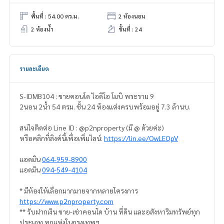
พื้นที่ : 54.00 ตร.ม.
2 ห้องนอน
2 ห้องน้ำ
ชั้นที่ : 24
รายละเอียด
S-IDMB104 : ขายคอนโด ไอดีโอ โมบิ พระราม 9
2นอน 2น้ำ 54 ตรม. ชั้น 24 ห้องแต่งครบพร้อมอยู่ 7.3 ล้านบ.
สนใจติดต่อ Line ID : @p2nproperty (มี @ ด้วยค่ะ)
หรือคลิกที่ลิงค์นี้เพื่อเพิ่มไลน์:
https://lin.ee/OwLEQpV
แอดมิน
064-959-8900
แอดมิน
094-549-4104
* มีห้องให้เลือกมากมายจากหลายโครงการ
https://www.p2nproperty.com
** รับฝากเงิน ขาย-เช่าคอนโด บ้าน ที่ดิน และอสังหาริมทรัพย์ทุก
ประเภท ทุกแห่งในกรุงเทพฯ