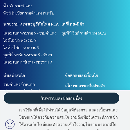
ชีวาทัย รามคำแหง
ฟิวส์ โมเบียส รามคำแหง สเตชั่น
พระราม 9 เพชรบุรีตัดใหม่ RCA
เสรีไทย-นิด้า
เดอะ เบส พระราม 9 - รามคำแหง
ลุมพินี วิลล์ รามคำแหง 60/2
ไอดีโอ นิว พระราม 9
ไลฟ์ อโศก - พระราม 9
ลุมพินี พาร์ค พระราม 9 - รัชดา
เดอะ เบส การ์เดน - พระราม 9
ทำเลน่าสนใจ
ข้อตกลงและเงื่อนไข
รามคำแหง หัวหมาก
นโยบายความเป็นส่วนตัว
พัฒนาการ ศรีนครินทร์
เกี่ยวกับเรา
รับทราบและปิดแถบนี้ลง
พระราม 9 เพชรบุรีตัดใหม่ RCA
เสรีไทย-นิด้า
วิธีการฝากขาย-เช่า
เราใช้คุกกี้เพื่อให้ท่านได้ข้อมูลที่ต้องการ แสดงเนื้อหาและ
ติดต่อ
โฆษณาให้ตรงกับความสนใจ รวมถึงเพื่อวิเคราะห์การเข้า
มี
2
คนกำลังดูประกาศนี้
ใช้งานเว็บไซต์และทำความเข้าใจว่าผู้ใช้งานมาจากที่ใด