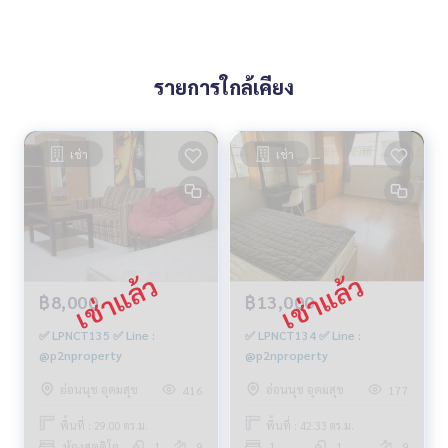
รายการใกล้เคียง
เช่า
เช่า
฿8,000
฿13,000
✅ LPNCT135 ✅ Line :
✅ LPNCT134 ✅ Line :
@p2nproperty
@p2nproperty
อ่อนนุช อุดมสุข
อ่อนนุช อุดมสุข
416
177
พื้นที่ : 29.00 ตร.ม.
พื้นที่ : 42.33 ตร.ม.
ห้องสตูดิโอ
1
9
1
1
9