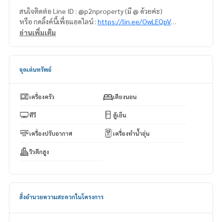
สนใจติดต่อ Line ID : @p2nproperty (มี @ ด้วยค่ะ)
หรือ กดลิ้งค์นี้เพื่อแอดไลน์ :
https://lin.ee/OwLEQpV
อ่านเพิ่มเติม
แอดมิน
064-959-8900
แอดมิน
094-549-4104
จุดเด่นทรัพย์
* มีให้เลือกอีกหลายห้อง หลายโครงการค่ะ
https://www.p2npro
perty.com
Facebook Fanpage : P2N Property
เครื่องครัว
เตียงนอน
** รับฝาก ขาย-เช่า คอนโด บ้าน ที่ดิน และอสังหาริมทรัพย์ทุกชนิ
ด ทั่วกรุงเทพฯ
ทีวี
ตู้เย็น
เครื่องปรับอากาศ
เครื่องทำน้ำอุ่น
วิวตึกสูง
สิ่งอำนวยความสะดวกในโครงการ