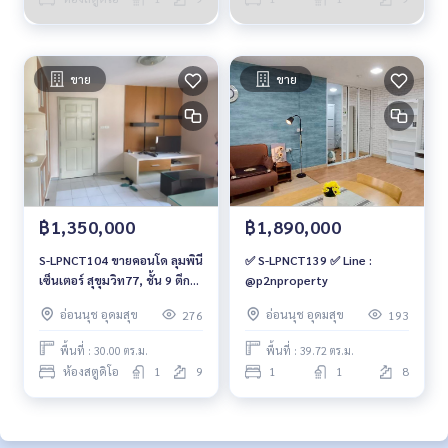
ขาย
ขาย
฿1,350,000
฿1,890,000
S-LPNCT104 ขายคอนโด ลุมพินี
✅ S-LPNCT139 ✅ Line :
เซ็นเตอร์ สุขุมวิท77, ชั้น 9 ตึกE
@p2nproperty
ทิศเหนือ 30 ตรม. 1.35 ล้าน
อ่อนนุช อุดมสุข
อ่อนนุช อุดมสุข
276
193
064-959-8900
พื้นที่ : 30.00 ตร.ม.
พื้นที่ : 39.72 ตร.ม.
ห้องสตูดิโอ
1
9
1
1
8