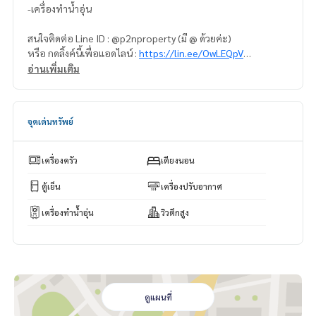
-เครื่องทำน้ำอุ่น
สนใจติดต่อ Line ID : @p2nproperty (มี @ ด้วยค่ะ)
หรือ กดลิ้งค์นี้เพื่อแอดไลน์ :
https://lin.ee/OwLEQpV
อ่านเพิ่มเติม
แอดมิน
064-959-8900
แอดมิน
094-549-4104
จุดเด่นทรัพย์
* มีให้เลือกอีกหลายห้อง หลายโครงการค่ะ
https://www.p2npro
perty.com
Facebook Fanpage : P2N Property
เครื่องครัว
เตียงนอน
** รับฝาก ขาย-เช่า คอนโด บ้าน ที่ดิน และอสังหาริมทรัพย์ทุกชนิ
ด ทั่วกรุงเทพฯ
ตู้เย็น
เครื่องปรับอากาศ
เครื่องทำน้ำอุ่น
วิวตึกสูง
ดูแผนที่