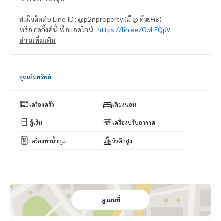
สนใจติดต่อ Line ID : @p2nproperty (มี @ ด้วยค่ะ)
หรือ กดลิ้งค์นี้เพื่อแอดไลน์ :
https://lin.ee/OwLEQpV
อ่านเพิ่มเติม
แอดมิน
064-959-8900
แอดมิน
094-549-4104
จุดเด่นทรัพย์
* มีให้เลือกอีกหลายห้อง หลายโครงการค่ะ
https://www.p2npro
perty.com
Facebook Fanpage : P2N Property
เครื่องครัว
เตียงนอน
** รับฝาก ขาย-เช่า คอนโด บ้าน ที่ดิน และอสังหาริมทรัพย์ทุกชนิ
ด ทั่วกรุงเทพฯ
ตู้เย็น
เครื่องปรับอากาศ
เครื่องทำน้ำอุ่น
วิวตึกสูง
ดูแผนที่