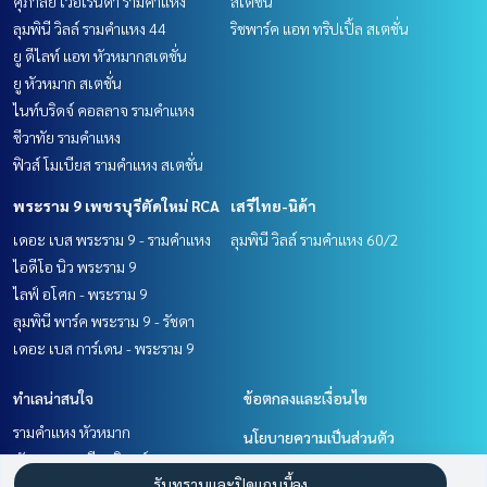
ศุภาลัย เวอเรนด้า รามคำแหง
สเตชั่น
ลุมพินี วิลล์ รามคำแหง 44
ริชพาร์ค แอท ทริปเปิ้ล สเตชั่น
ยู ดีไลท์ แอท หัวหมากสเตชั่น
ยู หัวหมาก สเตชั่น
ไนท์บริดจ์ คอลลาจ รามคำแหง
ชีวาทัย รามคำแหง
ฟิวส์ โมเบียส รามคำแหง สเตชั่น
พระราม 9 เพชรบุรีตัดใหม่ RCA
เสรีไทย-นิด้า
เดอะ เบส พระราม 9 - รามคำแหง
ลุมพินี วิลล์ รามคำแหง 60/2
ไอดีโอ นิว พระราม 9
ไลฟ์ อโศก - พระราม 9
ลุมพินี พาร์ค พระราม 9 - รัชดา
เดอะ เบส การ์เดน - พระราม 9
ทำเลน่าสนใจ
ข้อตกลงและเงื่อนไข
รามคำแหง หัวหมาก
นโยบายความเป็นส่วนตัว
พัฒนาการ ศรีนครินทร์
เกี่ยวกับเรา
รับทราบและปิดแถบนี้ลง
พระราม 9 เพชรบุรีตัดใหม่ RCA