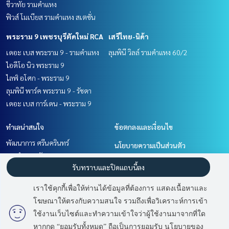
ชีวาทัย รามคำแหง
ฟิวส์ โมเบียส รามคำแหง สเตชั่น
พระราม 9 เพชรบุรีตัดใหม่ RCA
เสรีไทย-นิด้า
เดอะ เบส พระราม 9 - รามคำแหง
ลุมพินี วิลล์ รามคำแหง 60/2
ไอดีโอ นิว พระราม 9
ไลฟ์ อโศก - พระราม 9
ลุมพินี พาร์ค พระราม 9 - รัชดา
เดอะ เบส การ์เดน - พระราม 9
ทำเลน่าสนใจ
ข้อตกลงและเงื่อนไข
พัฒนาการ ศรีนครินทร์
นโยบายความเป็นส่วนตัว
รามคำแหง หัวหมาก
เกี่ยวกับเรา
รับทราบและปิดแถบนี้ลง
เสรีไทย-นิด้า
พระราม 9 เพชรบุรีตัดใหม่ RCA
วิธีการฝากขาย-เช่า
เราใช้คุกกี้เพื่อให้ท่านได้ข้อมูลที่ต้องการ แสดงเนื้อหาและ
ติดต่อ
โฆษณาให้ตรงกับความสนใจ รวมถึงเพื่อวิเคราะห์การเข้า
มี
2
คนกำลังดูประกาศนี้
ใช้งานเว็บไซต์และทำความเข้าใจว่าผู้ใช้งานมาจากที่ใด
หากกด “ยอมรับทั้งหมด” ถือเป็นการยอมรับ นโยบายของ