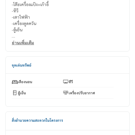
-โต๊ะเครื่องแป้ง+เก้าอี้
-ทีวี
-เตาไฟฟ้า
-เครื่องดูดควัน
-ตู้เย็น
สนใจติดต่อ Line ID : @p2nproperty (มี @ ด้วยค่ะ)
อ่านเพิ่มเติม
หรือคลิกที่ลิงค์นี้เพื่อเพิ่มไลน์:
https://lin.ee/OwLEQpV
แอดมิน
064-959-8900
จุดเด่นทรัพย์
แอดมิน
094-549-4104
* มีห้องให้เลือกมากมายจากหลายโครงการ
เตียงนอน
ทีวี
https://www.p2nproperty.com
** รับฝากเงิน ขาย-เช่าคอนโด บ้าน ที่ดิน และอสังหาริมทรัพย์ทุก
ตู้เย็น
เครื่องปรับอากาศ
ประเภท ทุกแห่งในกรุงเทพฯ.
สิ่งอำนวยความสะดวกในโครงการ