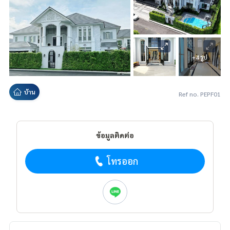
+4 รูป
บ้าน
Ref no. PEPF01
ข้อมูลติดต่อ
โทรออก