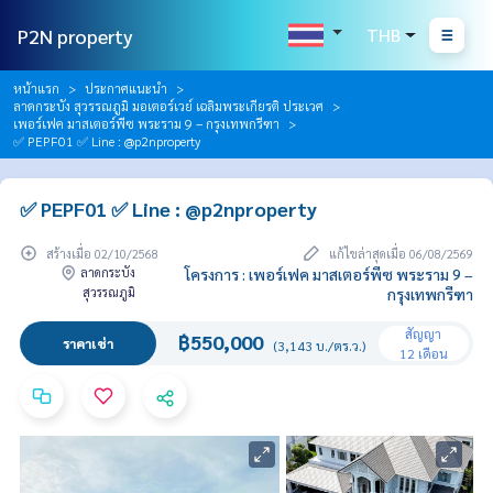
P2N property
THB
หน้าแรก
ประกาศแนะนำ
ลาดกระบัง สุวรรณภูมิ มอเตอร์เวย์ เฉลิมพระเกียรติ ประเวศ
เพอร์เฟค มาสเตอร์พีซ พระราม 9 – กรุงเทพกรีฑา
✅ PEPF01 ✅ Line : @p2nproperty
✅ PEPF01 ✅ Line : @p2nproperty
สร้างเมื่อ 02/10/2568
แก้ไขล่าสุดเมื่อ 06/08/2569
ลาดกระบัง
โครงการ : เพอร์เฟค มาสเตอร์พีซ พระราม 9 –
สุวรรณภูมิ
กรุงเทพกรีฑา
สัญญา
฿550,000
ราคาเช่า
(3,143 บ./ตร.ว.)
12 เดือน