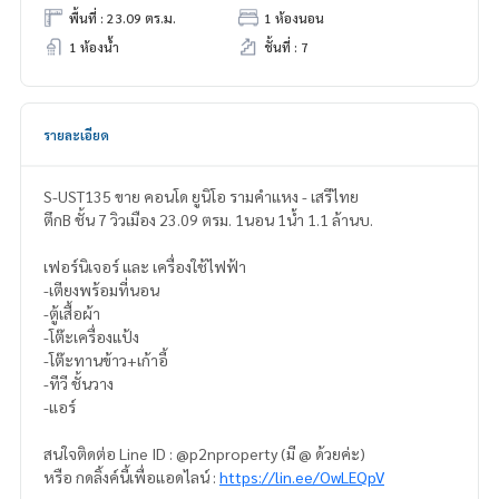
พื้นที่ : 23.09 ตร.ม.
1 ห้องนอน
1 ห้องน้ำ
ชั้นที่ : 7
รายละเอียด
S-UST135 ขาย คอนโด ยูนิโอ รามคำแหง - เสรีไทย
ตึกB ชั้น 7 วิวเมือง 23.09 ตรม. 1นอน 1น้ำ 1.1 ล้านบ.
เฟอร์นิเจอร์ และ เครื่องใช้ไฟฟ้า
-เตียงพร้อมที่นอน
-ตู้เสื้อผ้า
-โต๊ะเครื่องแป้ง
-โต๊ะทานข้าว+เก้าอี้
-ทีวี ชั้นวาง
-แอร์
สนใจติดต่อ Line ID : @p2nproperty (มี @ ด้วยค่ะ)
หรือ กดลิ้งค์นี้เพื่อแอดไลน์ :
https://lin.ee/OwLEQpV