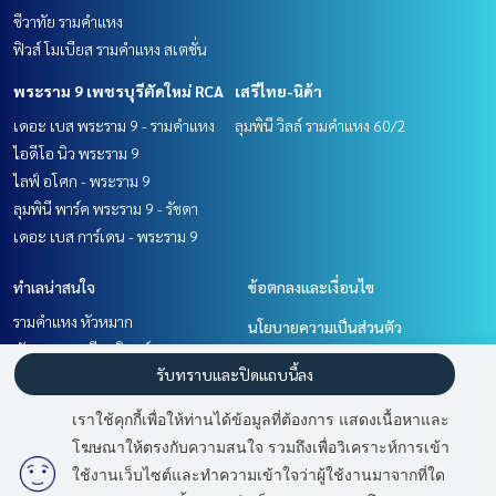
ชีวาทัย รามคำแหง
ฟิวส์ โมเบียส รามคำแหง สเตชั่น
พระราม 9 เพชรบุรีตัดใหม่ RCA
เสรีไทย-นิด้า
เดอะ เบส พระราม 9 - รามคำแหง
ลุมพินี วิลล์ รามคำแหง 60/2
ไอดีโอ นิว พระราม 9
ไลฟ์ อโศก - พระราม 9
ลุมพินี พาร์ค พระราม 9 - รัชดา
เดอะ เบส การ์เดน - พระราม 9
ทำเลน่าสนใจ
ข้อตกลงและเงื่อนไข
รามคำแหง หัวหมาก
นโยบายความเป็นส่วนตัว
พัฒนาการ ศรีนครินทร์
เกี่ยวกับเรา
รับทราบและปิดแถบนี้ลง
พระราม 9 เพชรบุรีตัดใหม่ RCA
เสรีไทย-นิด้า
วิธีการฝากขาย-เช่า
เราใช้คุกกี้เพื่อให้ท่านได้ข้อมูลที่ต้องการ แสดงเนื้อหาและ
ติดต่อ
โฆษณาให้ตรงกับความสนใจ รวมถึงเพื่อวิเคราะห์การเข้า
มี
2
คนกำลังดูประกาศนี้
ใช้งานเว็บไซต์และทำความเข้าใจว่าผู้ใช้งานมาจากที่ใด