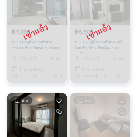
฿7,000
฿6,500
UST110 ยูนิโอ รามคำแหง
UST127 ยูนิโอ รามคำแหง-เสรี
27ตรม. ชั้น5 วิวสระ 7,000 บาท
ไทย ชั้น7 ตึกA วิวเมือง 23ตร.ม
092-597-4998
สตูดิโอ 6,500บาท 094-315-
เสรีไทย-นิด้า
เสรีไทย-นิด้า
461
459
6166
พื้นที่ : 27.00 ตร.ม.
พื้นที่ : 23.00 ตร.ม.
1
1
5
ห้องสตูดิโอ
1
7
ขาย
ขาย