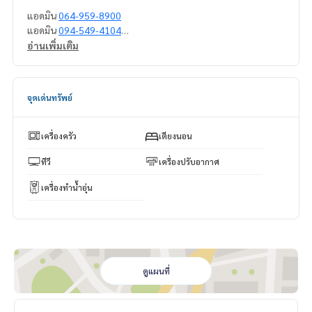
แอดมิน
064-959-8900
แอดมิน
094-549-4104
อ่านเพิ่มเติม
* มีให้เลือกอีกหลายห้อง หลายโครงการค่ะ
https://www.p2npro
perty.com
Facebook Fanpage : P2N Property
จุดเด่นทรัพย์
** รับฝาก ขาย-เช่า คอนโด บ้าน ที่ดิน และอสังหาริมทรัพย์ทุกชนิ
ด ทั่วกรุงเทพฯ
เครื่องครัว
เตียงนอน
ทีวี
เครื่องปรับอากาศ
เครื่องทำน้ำอุ่น
ดูแผนที่