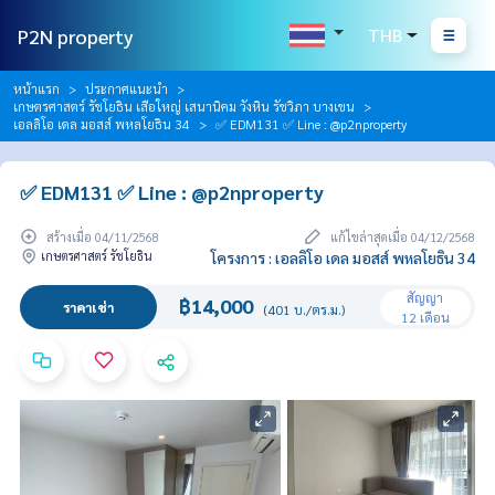
P2N property
THB
หน้าแรก
ประกาศแนะนำ
เกษตรศาสตร์ รัชโยธิน เสือใหญ่ เสนานิคม วังหิน รัชวิภา บางเขน
เอลลิโอ เดล มอสส์ พหลโยธิน 34
✅ EDM131 ✅ Line : @p2nproperty
✅ EDM131 ✅ Line : @p2nproperty
สร้างเมื่อ 04/11/2568
แก้ไขล่าสุดเมื่อ 04/12/2568
เกษตรศาสตร์ รัชโยธิน
โครงการ : เอลลิโอ เดล มอสส์ พหลโยธิน 34
สัญญา
฿14,000
ราคาเช่า
(401 บ./ตร.ม.)
12 เดือน