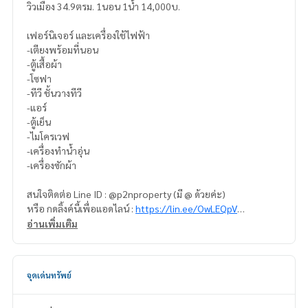
วิวเมือง 34.9ตรม. 1นอน 1น้ำ 14,000บ.
เฟอร์นิเจอร์ และเครื่องใช้ไฟฟ้า
-เตียงพร้อมที่นอน
-ตู้เสื้อผ้า
-โซฟา
-ทีวี ชั้นวางทีวี
-แอร์
-ตู้เย็น
-ไมโครเวฟ
-เครื่องทำน้ำอุ่น
-เครื่องซักผ้า
สนใจติดต่อ Line ID : @p2nproperty (มี @ ด้วยค่ะ)
หรือ กดลิ้งค์นี้เพื่อแอดไลน์ :
https://lin.ee/OwLEQpV
อ่านเพิ่มเติม
แอดมิน
064-959-8900
แอดมิน
094-549-4104
จุดเด่นทรัพย์
* มีให้เลือกอีกหลายห้อง หลายโครงการค่ะ
https://www.p2npro
perty.com