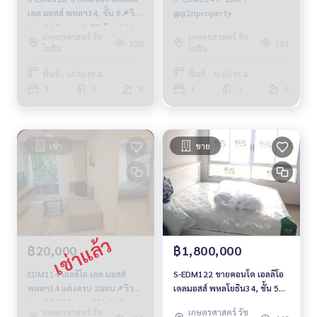
เดล มอสส์ พหลฯ34, ชั้น 8📌วิว
@p2nproperty
สระ 34.5 ตรม. 2.75 ล้าน 064-
เกษตรศาสตร์ รัช
เกษตรศาสตร์ รัช
959-8900
320
151
โยธิน
โยธิน
พื้นที่ : 34.50 ตร.ม.
พื้นที่ : 30.82 ตร.ม.
1
1
8
1
1
6
เช่า
ขาย
฿20,000
฿1,800,000
EDM114 เอลลิโอ เดล มอสส์
S-EDM122 ขายคอนโด เอลลิโอ
พหลฯ34 แต่งครบ 2นอน📌วิว
เดลมอสส์ พหลโยธิน34, ชั้น 5
สระ 20,000 บาท 091-942-
ตึกH 24.71 ตรม. 1.8 ล้าน 064-
เกษตรศาสตร์ รัช
เกษตรศาสตร์ รัช
6249
959-8900