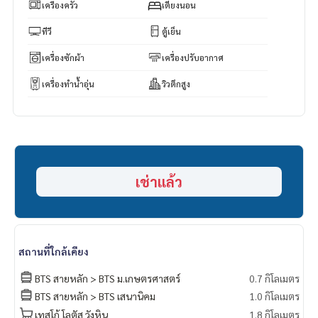
Facebook Fanpage : P2N Property
เครื่องครัว
เตียงนอน
** รับฝาก ขาย-เช่า คอนโด บ้าน ที่ดิน และอสังหาริมทรัพย์ทุกชนิ
ด ทั่วกรุงเทพฯ
ทีวี
ตู้เย็น
เครื่องซักผ้า
เครื่องปรับอากาศ
เครื่องทำน้ำอุ่น
วิวตึกสูง
เช่าแล้ว
สถานที่ใกล้เคียง
BTS สายหลัก > BTS ม.เกษตรศาสตร์
0.7 กิโลเมตร
BTS สายหลัก > BTS เสนานิคม
1.0 กิโลเมตร
เทสโก้ โลตัส วังหิน
1.8 กิโลเมตร