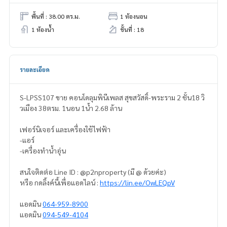
พื้นที่ : 38.00 ตร.ม.
1 ห้องนอน
1 ห้องน้ำ
ชั้นที่ : 18
รายละเอียด
S-LPSS107 ขาย คอนโดลุมพินีเพลส สุขสวัสดิ์-พระราม 2 ชั้น18 วิ
วเมือง 38ตรม. 1นอน 1น้ำ 2.68 ล้าน
เฟอร์นิเจอร์ และเครื่องใช้ไฟฟ้า
-แอร์
-เครื่องทำน้ำอุ่น
สนใจติดต่อ Line ID : @p2nproperty (มี @ ด้วยค่ะ)
หรือ กดลิ้งค์นี้เพื่อแอดไลน์ :
https://lin.ee/OwLEQpV
แอดมิน
064-959-8900
แอดมิน
094-549-4104