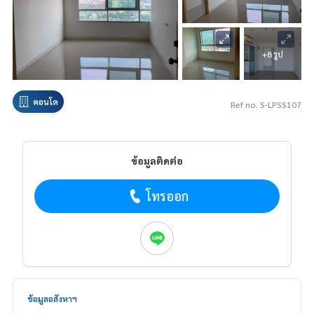
+8 รูป
คอนโด
Ref no. S-LPSS107
ข้อมูลติดต่อ
โทรออก
ข้อมูลอสังหาฯ