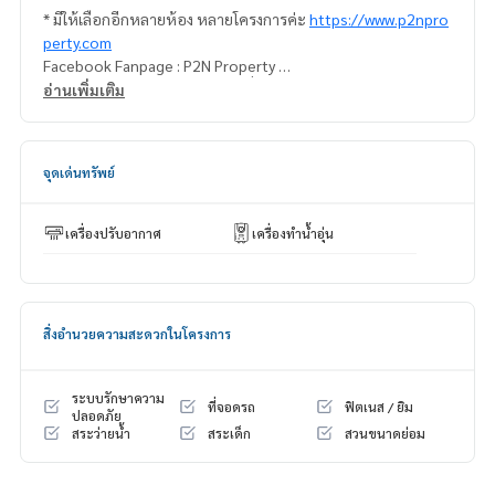
* มีให้เลือกอีกหลายห้อง หลายโครงการค่ะ
https://www.p2npro
perty.com
Facebook Fanpage : P2N Property
** รับฝาก ขาย-เช่า คอนโด บ้าน ที่ดิน และอสังหาริมทรัพย์ทุกชนิ
อ่านเพิ่มเติม
ด ทั่วกรุงเทพฯ
จุดเด่นทรัพย์
เครื่องปรับอากาศ
เครื่องทำน้ำอุ่น
สิ่งอำนวยความสะดวกในโครงการ
ระบบรักษาความ
ที่จอดรถ
ฟิตเนส / ยิม
ปลอดภัย
สระว่ายน้ำ
สระเด็ก
สวนขนาดย่อม