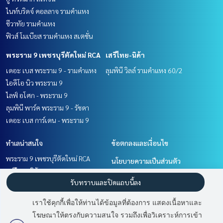
ไนท์บริดจ์ คอลลาจ รามคำแหง
ชีวาทัย รามคำแหง
ฟิวส์ โมเบียส รามคำแหง สเตชั่น
พระราม 9 เพชรบุรีตัดใหม่ RCA
เสรีไทย-นิด้า
เดอะ เบส พระราม 9 - รามคำแหง
ลุมพินี วิลล์ รามคำแหง 60/2
ไอดีโอ นิว พระราม 9
ไลฟ์ อโศก - พระราม 9
ลุมพินี พาร์ค พระราม 9 - รัชดา
เดอะ เบส การ์เดน - พระราม 9
ทำเลน่าสนใจ
ข้อตกลงและเงื่อนไข
พระราม 9 เพชรบุรีตัดใหม่ RCA
นโยบายความเป็นส่วนตัว
เสรีไทย-นิด้า
เกี่ยวกับเรา
รับทราบและปิดแถบนี้ลง
รามคำแหง หัวหมาก
พัฒนาการ ศรีนครินทร์
วิธีการฝากขาย-เช่า
เราใช้คุกกี้เพื่อให้ท่านได้ข้อมูลที่ต้องการ แสดงเนื้อหาและ
ติดต่อ
โฆษณาให้ตรงกับความสนใจ รวมถึงเพื่อวิเคราะห์การเข้า
มี
2
คนกำลังดูประกาศนี้