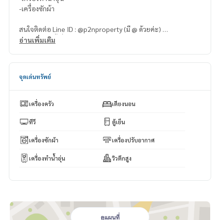
-เครื่องซักผ้า
สนใจติดต่อ Line ID : @p2nproperty (มี @ ด้วยค่ะ)
หรือ กดลิ้งค์นี้เพื่อแอดไลน์ :
https://lin.ee/OwLEQpV
อ่านเพิ่มเติม
แอดมิน
064-959-8900
แอดมิน
094-549-4104
จุดเด่นทรัพย์
* มีให้เลือกอีกหลายห้อง หลายโครงการค่ะ
https://www.p2npro
perty.com
เครื่องครัว
เตียงนอน
Facebook Fanpage : P2N Property
** รับฝาก ขาย-เช่า คอนโด บ้าน ที่ดิน และอสังหาริมทรัพย์ทุกชนิ
ทีวี
ตู้เย็น
ด ทั่วกรุงเทพฯ
เครื่องซักผ้า
เครื่องปรับอากาศ
เครื่องทำน้ำอุ่น
วิวตึกสูง
ดูแผนที่