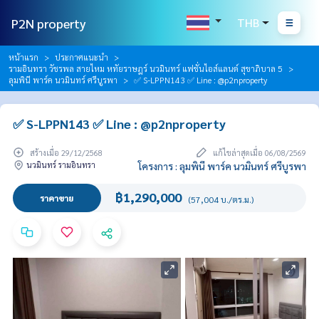
P2N property
THB
หน้าแรก
ประกาศแนะนำ
รามอินทรา วัชรพล สายไหม หทัยราษฎร์ นวมินทร์ แฟชั่นไอส์แลนด์ สุขาภิบาล 5
ลุมพินี พาร์ค นวมินทร์ ศรีบูรพา
✅ S-LPPN143 ✅ Line : @p2nproperty
✅ S-LPPN143 ✅ Line : @p2nproperty
สร้างเมื่อ 29/12/2568
แก้ไขล่าสุดเมื่อ 06/08/2569
นวมินทร์ รามอินทรา
โครงการ : ลุมพินี พาร์ค นวมินทร์ ศรีบูรพา
฿1,290,000
ราคาขาย
(57,004 บ./ตร.ม.)