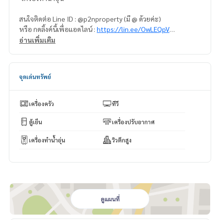
สนใจติดต่อ Line ID : @p2nproperty (มี @ ด้วยค่ะ)
หรือ กดลิ้งค์นี้เพื่อแอดไลน์ :
https://lin.ee/OwLEQpV
อ่านเพิ่มเติม
แอดมิน
064-959-8900
แอดมิน
094-549-4104
จุดเด่นทรัพย์
* มีให้เลือกอีกหลายห้อง หลายโครงการค่ะ
https://www.p2npro
perty.com
Facebook Fanpage : P2N Property
เครื่องครัว
ทีวี
** รับฝาก ขาย-เช่า คอนโด บ้าน ที่ดิน และอสังหาริมทรัพย์ทุกชนิ
ด ทั่วกรุงเทพฯ
ตู้เย็น
เครื่องปรับอากาศ
เครื่องทำน้ำอุ่น
วิวตึกสูง
ดูแผนที่