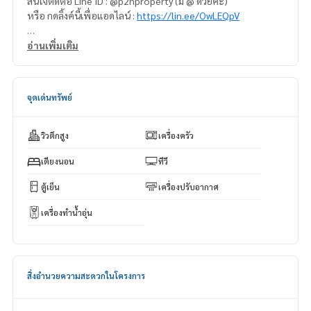
สนใจติดต่อ Line ID : @p2nproperty (มี @ ด้วยค่ะ)
หรือ กดลิ้งค์นี้เพื่อแอดไลน์ :
https://lin.ee/OwLEQpV
แอดมิน
064-959-8900
อ่านเพิ่มเติม
แอดมิน
094-549-4104
* มีให้เลือกอีกหลายห้อง หลายโครงการค่ะ
https://www.p2npro
จุดเด่นทรัพย์
perty.com
Facebook Fanpage : P2N Property
** รับฝาก ขาย-เช่า คอนโด บ้าน ที่ดิน และอสังหาริมทรัพย์ทุกชนิ
วิวตึกสูง
เครื่องครัว
ด ทั่วกรุงเทพฯ
เตียงนอน
ทีวี
ตู้เย็น
เครื่องปรับอากาศ
เครื่องทำน้ำอุ่น
สิ่งอำนวยความสะดวกในโครงการ