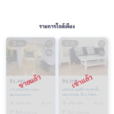
รายการใกล้เคียง
ขาย
เช่า
฿1,490,000
฿6,500
✅ S-LP60184 ✅ Line :
LP60101 ลุมพินี รามฯ60 กั้น
@p2nproperty
นอน 24 ตรม. ชั้น 6 วิวสระ
6,500 บาท 081-904-4692
เสรีไทย-นิด้า
เสรีไทย-นิด้า
316
491
พื้นที่ : 26.00 ตร.ม.
พื้นที่ : 24.00 ตร.ม.