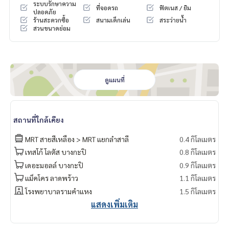
ระบบรักษาความ
ที่จอดรถ
ฟิตเนส / ยิม
ปลอดภัย
ร้านสะดวกซื้อ
สนามเด็กเล่น
สระว่ายน้ำ
สวนขนาดย่อม
ดูแผนที่
สถานที่ใกล้เคียง
MRT สายสีเหลือง > MRT แยกลำสาลี
0.4 กิโลเมตร
เทสโก้ โลตัส บางกะปิ
0.8 กิโลเมตร
เดอะมอลล์ บางกะปิ
0.9 กิโลเมตร
แม็คโคร ลาดพร้าว
1.1 กิโลเมตร
โรงพยาบาลรามคำแหง
1.5 กิโลเมตร
แสดงเพิ่มเติม