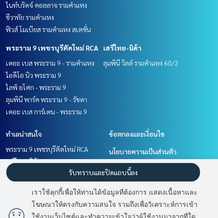
ไนท์บริดจ์ คอลลาจ รามคำแหง
ชีวาทัย รามคำแหง
ฟิวส์ โมเบียส รามคำแหง สเตชั่น
พระราม 9 เพชรบุรีตัดใหม่ RCA
เสรีไทย-นิด้า
เดอะ เบส พระราม 9 - รามคำแหง
ลุมพินี วิลล์ รามคำแหง 60/2
ไอดีโอ นิว พระราม 9
ไลฟ์ อโศก - พระราม 9
ลุมพินี พาร์ค พระราม 9 - รัชดา
เดอะ เบส การ์เดน - พระราม 9
ทำเลน่าสนใจ
ข้อตกลงและเงื่อนไข
พระราม 9 เพชรบุรีตัดใหม่ RCA
นโยบายความเป็นส่วนตัว
เสรีไทย-นิด้า
เกี่ยวกับเรา
รับทราบและปิดแถบนี้ลง
พัฒนาการ ศรีนครินทร์
รามคำแหง หัวหมาก
วิธีการฝากขาย-เช่า
เราใช้คุกกี้เพื่อให้ท่านได้ข้อมูลที่ต้องการ แสดงเนื้อหาและ
ติดต่อ
โฆษณาให้ตรงกับความสนใจ รวมถึงเพื่อวิเคราะห์การเข้า
มี
2
คนกำลังดูประกาศนี้
ใช้งานเว็บไซต์และทำความเข้าใจว่าผู้ใช้งานมาจากที่ใด