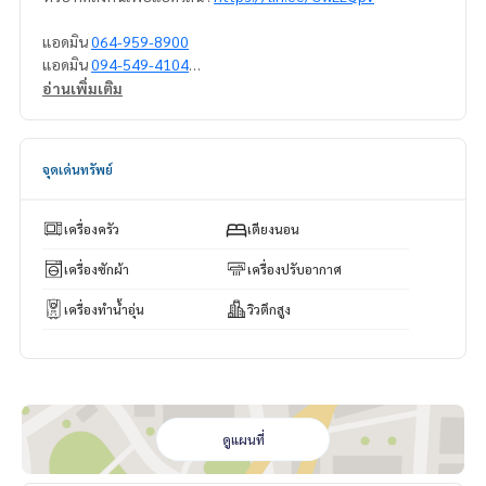
แอดมิน
064-959-8900
แอดมิน
094-549-4104
อ่านเพิ่มเติม
* มีให้เลือกอีกหลายห้อง หลายโครงการค่ะ
https://www.p2npro
perty.com
Facebook Fanpage : P2N Property
จุดเด่นทรัพย์
** รับฝาก ขาย-เช่า คอนโด บ้าน ที่ดิน และอสังหาริมทรัพย์ทุกชนิ
ด ทั่วกรุงเทพฯ
เครื่องครัว
เตียงนอน
เครื่องซักผ้า
เครื่องปรับอากาศ
เครื่องทำน้ำอุ่น
วิวตึกสูง
ดูแผนที่