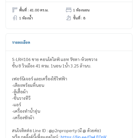
พื้นที่ : 41.00 ตร.ม.
1 ห้องนอน
1 ห้องน้ำ
ชั้นที่ : 8
รายละเอียด
S-LRH106 ขาย คอนโดไลฟ์ แอท รัชดา-ห้วยขวาง
ชั้น 8 วิวเมือง 41 ตรม. 1นอน 1น้ำ 3.25 ล้านบ.
เฟอร์นิเจอร์ และเครื่องใช้ไฟฟ้า
-เตียงพร้อมที่นอน
-ตู้เสื้อผ้า
-ชั้นวางทีวี
-แอร์
-เครื่องทำน้ำอุ่น
-เครื่องซักผ้า
สนใจติดต่อ Line ID : @p2nproperty (มี @ ด้วยค่ะ)
หรือ กดลิ้งค์นี้เพื่อแอดไลน์ :
https://lin.ee/OwLEQpV