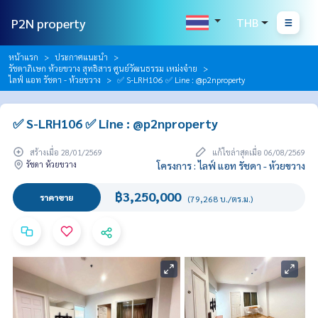
P2N property
THB
หน้าแรก
ประกาศแนะนำ
รัชดาภิเษก ห้วยขวาง สุทธิสาร ศูนย์วัฒนธรรม เหม่งจ๋าย
ไลฟ์ แอท รัชดา - ห้วยขวาง
✅ S-LRH106 ✅ Line : @p2nproperty
✅ S-LRH106 ✅ Line : @p2nproperty
สร้างเมื่อ 28/01/2569
แก้ไขล่าสุดเมื่อ 06/08/2569
รัชดา ห้วยขวาง
โครงการ : ไลฟ์ แอท รัชดา - ห้วยขวาง
฿3,250,000
ราคาขาย
(79,268 บ./ตร.ม.)