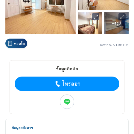
+4 รูป
คอนโด
Ref no. S-LRH106
ข้อมูลติดต่อ
โทรออก
ข้อมูลอสังหาฯ