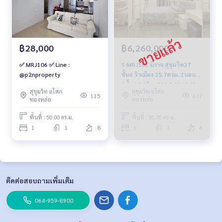
฿28,000
฿6,260,000
✅ MRJ106 ✅ Line :
S-MRJ101 มิราจ สุขุมวิท27
@p2nproperty
ชั้น6 วิวเมือง 35.7ตรม. 1นอน
1น้ำ 6.26ล้าน 091-942-6249
สุขุมวิท อโศก
สุขุมวิท อโศก
115
637
ทองหล่อ
ทองหล่อ
พื้นที่ : 50.00 ตร.ม.
พื้นที่ : 35.70 ตร.ม.
1
1
8
1
1
6
ติดต่อสอบถามเพิ่มเติม
064-959-8900