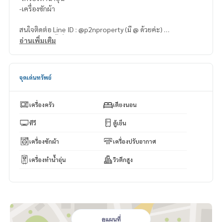
-เครื่องซักผ้า
สนใจติดต่อ Line ID : @p2nproperty (มี @ ด้วยค่ะ)
หรือ กดลิ้งค์นี้เพื่อแอดไลน์ :
https://lin.ee/OwLEQpV
อ่านเพิ่มเติม
แอดมิน
064-959-8900
แอดมิน
094-549-4104
จุดเด่นทรัพย์
* มีให้เลือกอีกหลายห้อง หลายโครงการค่ะ
https://www.p2npro
perty.com
เครื่องครัว
เตียงนอน
Facebook Fanpage : P2N Property
** รับฝาก ขาย-เช่า คอนโด บ้าน ที่ดิน และอสังหาริมทรัพย์ทุกชนิ
ทีวี
ตู้เย็น
ด ทั่วกรุงเทพฯ
เครื่องซักผ้า
เครื่องปรับอากาศ
เครื่องทำน้ำอุ่น
วิวตึกสูง
ดูแผนที่