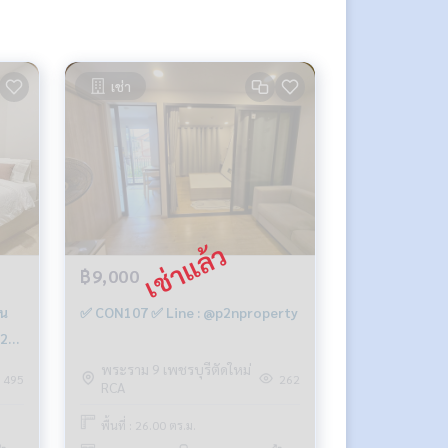
เช่า
฿9,000
อน
✅ CON107 ✅ Line : @p2nproperty
92-
พระราม 9 เพชรบุรีตัดใหม่
495
262
RCA
พื้นที่ : 26.00 ตร.ม.