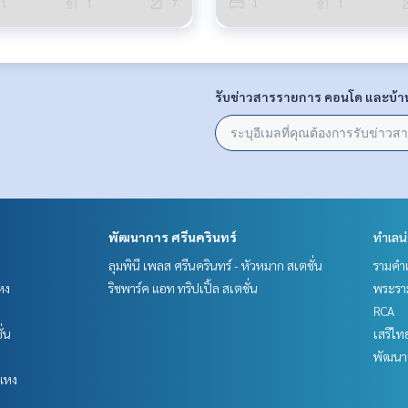
1
1
7
1
1
รับข่าวสารรายการ คอนโด และบ้า
พัฒนาการ ศรีนครินทร์
ทำเลน
ลุมพินี เพลส ศรีนครินทร์ - หัวหมาก สเตชั่น
รามคำ
หง
ริชพาร์ค แอท ทริปเปิ้ล สเตชั่น
พระราม
RCA
ั่น
เสรีไท
พัฒนาก
แหง