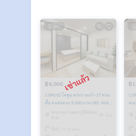
เช่า
฿9,000
฿1
CON102 โคคูน พระรามเก้า 27 ตรม.
CON104 โคคูน พ
ชั้น 4 แต่งครบ 9,000 บาท 081-904-
ครบ
4692
528
พระราม 9 เพชรบุรีตัดใหม่
524
RCA
พื้นที่ : 27.00 ตร.ม.