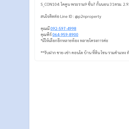
S_CON104: โคคูน พระราม9 ชั้น7 กั้นนอน 31ตรม. 2.
สนใจติดต่อ Line ID : @p2nproperty
คุณณี
092-597-4998
คุณพีร์
064-959-8900
*มีให้เลือกอีกหลายห้อง หลายโครงการค่ะ
**รับฝาก ขาย-เช่า คอนโด บ้าน ที่ดิน โซน รามคำแหง