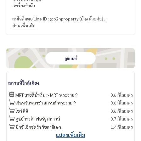
-เครื่องซักผ้า
สนใจติดต่อ Line ID : @p2nproperty (มี @ ด้วยค่ะ)
หรือ กดลิ้งค์นี้เพื่อแอดไลน์ :
https://lin.ee/OwLEQpV
อ่านเพิ่มเติม
แอดมิน
064-959-8900
แอดมิน
094-549-4104
* มีให้เลือกอีกหลายห้อง หลายโครงการค่ะ
https://www.p2npro
ดูแผนที่
perty.com
Facebook Fanpage : P2N Property
** รับฝาก ขาย-เช่า คอนโด บ้าน ที่ดิน และอสังหาริมทรัพย์ทุกชนิ
สถานที่ใกล้เคียง
ด ทั่วกรุงเทพฯ
MRT สายสีน้ำเงิน > MRT พระราม 9
0.6 กิโลเมตร
เซ็นทรัลพลาซ่า แกรนด์ พระราม 9
0.6 กิโลเมตร
โชว์ ดีซี
0.6 กิโลเมตร
ศูนย์การค้าฟอร์จูนทาวน์
0.7 กิโลเมตร
บิ๊กซี เอ็กซ์ตร้า รัชดาภิเษก
1.4 กิโลเมตร
แสดงเพิ่มเติม