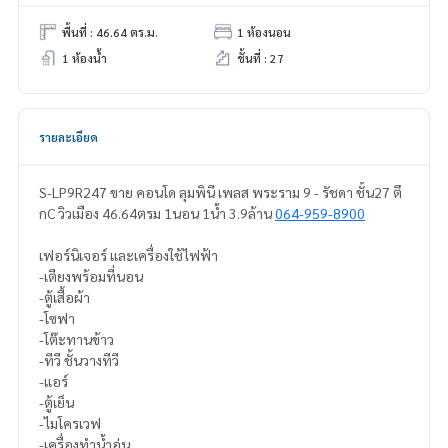
พื้นที่ : 46.64 ตร.ม.
1 ห้องนอน
1 ห้องน้ำ
ชั้นที่ : 27
รายละเอียด
S-LP9R247 ขาย คอนโด ​ลุมพินี เพลส พระราม 9 - รัชดา ชั้น27 ตึ
กC วิวเมือง 46.64ตรม 1นอน 1น้ำ 3.9ล้าน
064-959-8900
เฟอร์นิเจอร์ และเครื่องใช้ไฟฟ้า
-เตียงพร้อมที่นอน
-ตู้เสื้อผ้า
-โซฟา
-โต๊ะทานข้าว
-ทีวี ชั้นวางทีวี
-แอร์
-ตู้เย็น
-ไมโครเวฟ
-เครื่องทำน้ำอุ่น