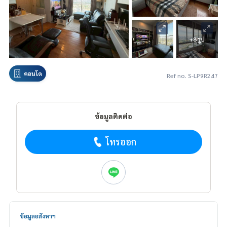
+8 รูป
คอนโด
Ref no. S-LP9R247
ข้อมูลติดต่อ
โทรออก
ข้อมูลอสังหาฯ