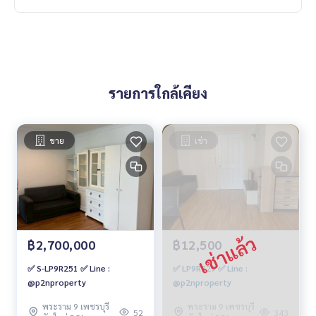
รายการใกล้เคียง
ขาย
เช่า
฿2,700,000
฿12,500
✅ S-LP9R251 ✅ Line :
✅ LP9R229 ✅ Line :
@p2nproperty
@p2nproperty
พระราม 9 เพชรบุรี
พระราม 9 เพชรบุรี
52
343