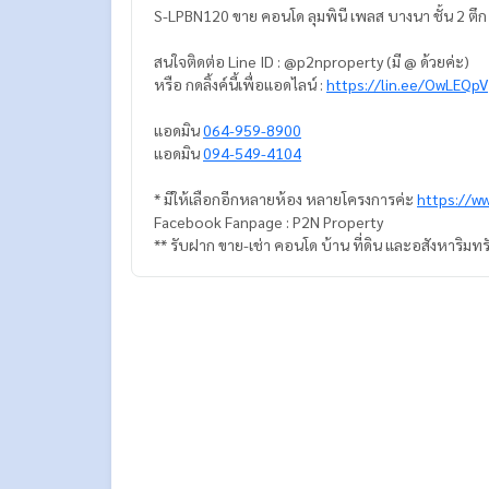
S-LPBN120 ขาย คอนโด ลุมพินี เพลส บางนา ชั้น 2 ตึก
สนใจติดต่อ Line ID : @p2nproperty (มี @ ด้วยค่ะ)
หรือ กดลิ้งค์นี้เพื่อแอดไลน์ :
https://lin.ee/OwLEQpV
แอดมิน
064-959-8900
แอดมิน
094-549-4104
* มีให้เลือกอีกหลายห้อง หลายโครงการค่ะ
https://w
Facebook Fanpage : P2N Property
** รับฝาก ขาย-เช่า คอนโด บ้าน ที่ดิน และอสังหาริมทร