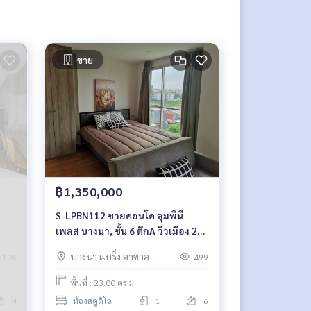
ขาย
฿1,350,000
S-LPBN112 ขายคอนโด ลุมพินี
เพลส บางนา, ชั้น 6 ตึกA วิวเมือง 23
ตรม. สตูดิโอ 1.35 ล้าน 064-959-
บางนา แบริ่ง ลาซาล
196
499
8900
พื้นที่ : 23.00 ตร.ม.
4
ห้องสตูดิโอ
1
6