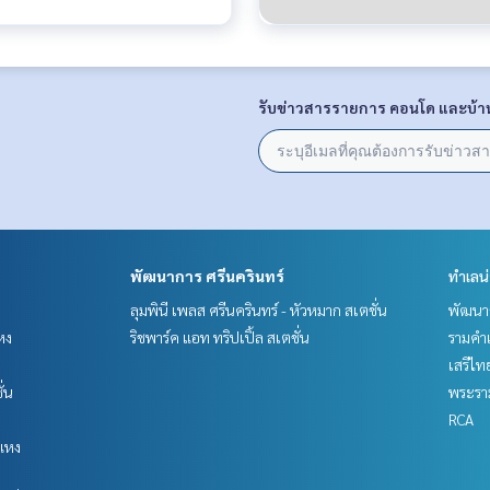
รับข่าวสารรายการ คอนโด และบ้า
พัฒนาการ ศรีนครินทร์
ทำเลน
ลุมพินี เพลส ศรีนครินทร์ - หัวหมาก สเตชั่น
พัฒนาก
หง
ริชพาร์ค แอท ทริปเปิ้ล สเตชั่น
รามคำ
เสรีไท
ั่น
พระราม
RCA
แหง