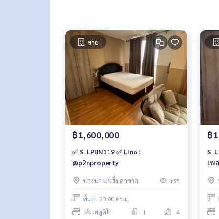
ขาย
฿1,600,000
฿1
✅ S-LPBN119 ✅ Line :
S-LPBN11
@p2nproperty
เพล
1.5
บางนา แบริ่ง ลาซาล
155
พื้นที่ : 23.00 ตร.ม.
ห้องสตูดิโอ
1
4