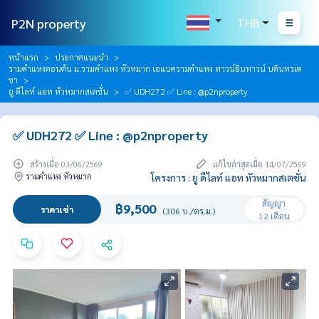
P2N property
THB
หน้าแรก
ประกาศแนะนำ
รามคำแหงตอนต้น ม.รามคำแหง หัวหมาก เอแบครามคำแหง ทาวน์อินทาวน์ บดินทรเด
ชา
ยู ดีไลท์ แอท หัวหมากสเตชั่น
✅ UDH272 ✅ Line : @p2nproperty
✅ UDH272 ✅ Line : @p2nproperty
สร้างเมื่อ 03/06/2569
แก้ไขล่าสุดเมื่อ 14/07/2569
รามคำแหง หัวหมาก
โครงการ : ยู ดีไลท์ แอท หัวหมากสเตชั่น
สัญญา
฿9,500
ราคาเช่า
(306 บ./ตร.ม.)
12 เดือน