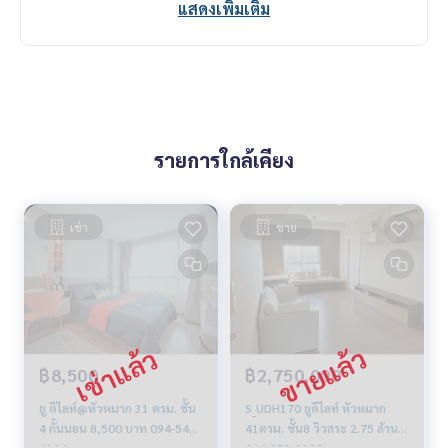
แสดงเพิ่มเติม
รายการใกล้เคียง
เช่า
ขาย
฿8,500
฿2,750,000
ยู ดีไลท์@หัวหมาก 31 ตรม. ชั้น
S_UDH170 ยูดีไลท์ หัวหมาก
4 กั้นนอน 8,500 บาท 094-549-
41ตรม. ชั้น8 วิวสระ 2.75 ล้าน
4104
064-959-8900