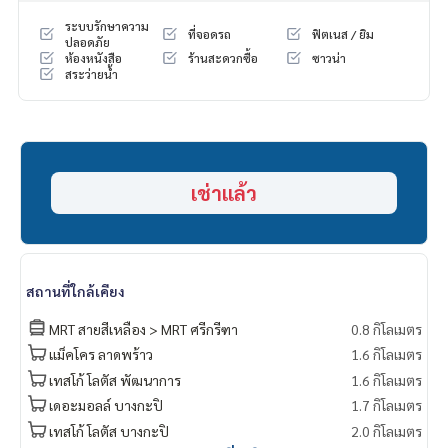
Facebook Fanpage : P2N Property
ระบบรักษาความ
ที่จอดรถ
ฟิตเนส / ยิม
** รับฝาก ขาย-เช่า คอนโด บ้าน ที่ดิน และอสังหาริมทรัพย์ทุกชนิ
ปลอดภัย
ห้องหนังสือ
ร้านสะดวกซื้อ
ซาวน่า
ด ทั่วกรุงเทพฯ
สระว่ายน้ำ
เช่าแล้ว
สถานที่ใกล้เคียง
MRT สายสีเหลือง > MRT ศรีกรีฑา
0.8 กิโลเมตร
แม็คโคร ลาดพร้าว
1.6 กิโลเมตร
เทสโก้ โลตัส​ พัฒนาการ
1.6 กิโลเมตร
เดอะมอลล์ บางกะปิ
1.7 กิโลเมตร
เทสโก้ โลตัส บางกะปิ
2.0 กิโลเมตร