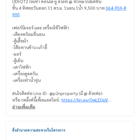
UDH272 ให้เช่า คอนโด ยู ดีไลท์ @ หัวหมากสเตชั่น
ชั้น 4 ทิศตะวันออก 31 ตร.ม. 1นอน 1น้ำ 9,500 บาท
064-959-8
900
เฟอร์นิเจอร์ และ เครื่องใช้ไฟฟ้า
-เตียงพร้อมที่นอน
-ตู้เสื้อผ้า
-โต๊ะทานข้าว+เก้าอี้
-แอร์
-ตู้เย็น
-เตาไฟฟ้า
-เครื่องดูดควัน
-เครื่องทำน้ำอุ่น
สนใจติดต่อ Line ID : @p2nproperty (มี @ ด้วยค่ะ)
หรือ กดลิ้งค์นี้เพื่อแอดไลน์ :
https://lin.ee/OwLEQpV
อ่านเพิ่มเติม
แอดมิน
064-959-8900
แอดมิน
094-549-4104
สิ่งอำนวยความสะดวกในโครงการ
* มีให้เลือกอีกหลายห้อง หลายโครงการค่ะ
https://www.p2npro
perty.com