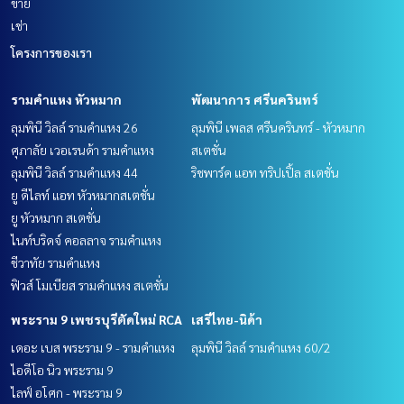
ขาย
เช่า
โครงการของเรา
รามคำแหง หัวหมาก
พัฒนาการ ศรีนครินทร์
ลุมพินี วิลล์ รามคำแหง 26
ลุมพินี เพลส ศรีนครินทร์ - หัวหมาก
ศุภาลัย เวอเรนด้า รามคำแหง
สเตชั่น
ลุมพินี วิลล์ รามคำแหง 44
ริชพาร์ค แอท ทริปเปิ้ล สเตชั่น
ยู ดีไลท์ แอท หัวหมากสเตชั่น
ยู หัวหมาก สเตชั่น
ไนท์บริดจ์ คอลลาจ รามคำแหง
ชีวาทัย รามคำแหง
ฟิวส์ โมเบียส รามคำแหง สเตชั่น
พระราม 9 เพชรบุรีตัดใหม่ RCA
เสรีไทย-นิด้า
เดอะ เบส พระราม 9 - รามคำแหง
ลุมพินี วิลล์ รามคำแหง 60/2
ไอดีโอ นิว พระราม 9
ไลฟ์ อโศก - พระราม 9