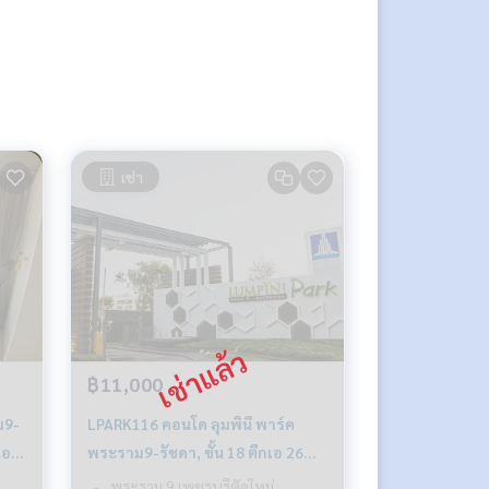
เช่า
฿11,000
LPARK116 คอนโด ลุมพินี พาร์ค
1นอน
พระราม9-รัชดา, ชั้น 18 ตึกเอ 26
900
ตรม. 11,000.-/เดือน 064-959-8900
พระราม 9 เพชรบุรีตัดใหม่