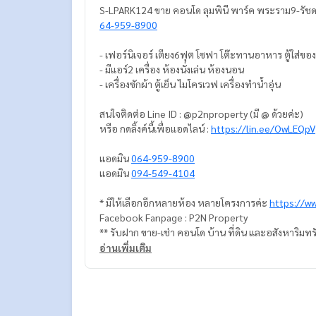
S-LPARK124 ขาย คอนโด ลุมพินี พาร์ค พระราม9-รัชดา 
64-959-8900
- เฟอร์นิเจอร์ เตียง6ฟุต โซฟา โต๊ะทานอาหาร ตู
- มีแอร์2 เครื่อง ห้องนั่งเล่น ห้องนอน
- เครื่องซักผ้า ตู้เย็น ไมโครเวฟ เครื่องทำน้ำอุ่น
สนใจติดต่อ Line ID : @p2nproperty (มี @ ด้วยค่ะ)
หรือ กดลิ้งค์นี้เพื่อแอดไลน์ :
https://lin.ee/OwLEQpV
แอดมิน
064-959-8900
แอดมิน
094-549-4104
* มีให้เลือกอีกหลายห้อง หลายโครงการค่ะ
https://w
Facebook Fanpage : P2N Property
** รับฝาก ขาย-เช่า คอนโด บ้าน ที่ดิน และอสังหาริมทร
อ่านเพิ่มเติม