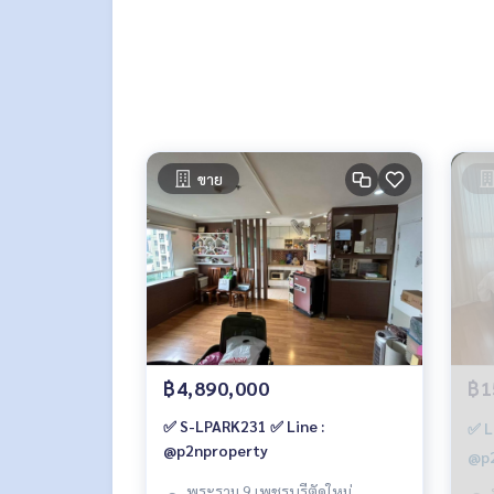
ขาย
฿4,890,000
฿1
✅ S-LPARK231 ✅ Line :
✅ L
@p2nproperty
@p2
พระราม 9 เพชรบุรีตัดใหม่