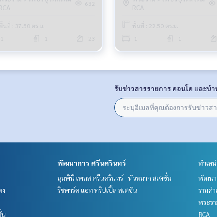
632
RCA
RCA
พื้นที่ : 37.50 ตร.ม.
พื้นที่ : 22.50 ตร.ม.
1
1
23
1
1
รับข่าวสารรายการ คอนโด และบ้า
พัฒนาการ ศรีนครินทร์
ทำเลน
ลุมพินี เพลส ศรีนครินทร์ - หัวหมาก สเตชั่น
พัฒนาก
หง
ริชพาร์ค แอท ทริปเปิ้ล สเตชั่น
รามคำ
พระราม
ั่น
RCA