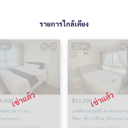
รายการใกล้เคียง
เช่า
เช่า
5,000
฿12,500
PARK149 ✅ Line :
LPARK130 ลุมพินี พาร์ค พระราม9-
nproperty
รัชดา, ชั้น 10 ตึก A, 22.5 ตรม. 
1น้ำ 12,500.-/เดือน 064-959-8
พระราม 9 เพชรบุรีตัดใหม่
พระราม 9 เพชรบุรีตัดใหม่