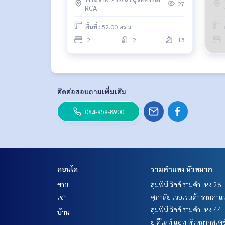
27
RCA
พื้นที่ : 52.00 ตร.ม.
2
2
15
ติดต่อสอบถามเพิ่มเติม
064-959-8900
คอนโด
รามคำแหง หัวหมาก
ขาย
ลุมพินี วิลล์ รามคำแหง 26
เช่า
ศุภาลัย เวอเรนด้า รามคำแ
ลุมพินี วิลล์ รามคำแหง 44
บ้าน
ยู ดีไลท์ แอท หัวหมากสเตช