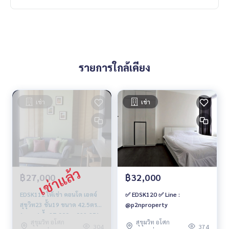
รายการใกล้เคียง
เช่า
เช่า
฿27,000
฿32,000
EDSK112 ให้เช่า คอนโด เอดจ์
✅ EDSK120 ✅ Line :
สุขุวิท23 ชั้น19 ขนาด 42.5ตรม
@p2nproperty
1นอน 1น้ำ 27,000บ. 099-251-
สุขุมวิท อโศก
สุขุมวิท อโศก
6615
304
374