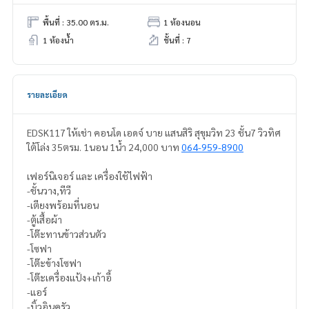
พื้นที่ : 35.00 ตร.ม.
1 ห้องนอน
1 ห้องน้ำ
ชั้นที่ : 7
รายละเอียด
EDSK117 ให้เช่า คอนโด เอดจ์ บาย แสนสิริ สุขุมวิท 23 ชั้น7 วิวทิศ
ใต้โล่ง 35ตรม. 1นอน 1น้ำ 24,000 บาท
064-959-8900
เฟอร์นิเจอร์ และ เครื่องใช้ไฟฟ้า
-ชั้นวาง,ทีวี
-เตียงพร้อมที่นอน
-ตู้เสื้อผ้า
-โต๊ะทานข้าวส่วนตัว
-โซฟา
-โต๊ะข้างโซฟา
-โต๊ะเครื่องแป้ง+เก้าอี้
-แอร์
-บิ้วอินครัว