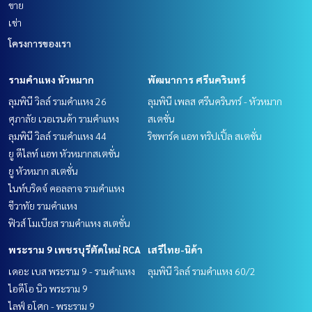
ขาย
เช่า
โครงการของเรา
รามคำแหง หัวหมาก
พัฒนาการ ศรีนครินทร์
ลุมพินี วิลล์ รามคำแหง 26
ลุมพินี เพลส ศรีนครินทร์ - หัวหมาก
ศุภาลัย เวอเรนด้า รามคำแหง
สเตชั่น
ลุมพินี วิลล์ รามคำแหง 44
ริชพาร์ค แอท ทริปเปิ้ล สเตชั่น
ยู ดีไลท์ แอท หัวหมากสเตชั่น
ยู หัวหมาก สเตชั่น
ไนท์บริดจ์ คอลลาจ รามคำแหง
ชีวาทัย รามคำแหง
ฟิวส์ โมเบียส รามคำแหง สเตชั่น
พระราม 9 เพชรบุรีตัดใหม่ RCA
เสรีไทย-นิด้า
เดอะ เบส พระราม 9 - รามคำแหง
ลุมพินี วิลล์ รามคำแหง 60/2
ไอดีโอ นิว พระราม 9
ไลฟ์ อโศก - พระราม 9