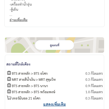
-เครื่องทำน้ำอุ่น
-ตู้เย็น
สนใจติดต่อ Line ID : @p2nproperty (มี @ ด้วยค่ะ)
อ่านเพิ่มเติม
หรือ กดลิ้งค์นี้เพื่อแอดไลน์ :
https://lin.ee/OwLEQpV
แอดมิน
064-959-8900
แอดมิน
094-549-4104
ดูแผนที่
* มีให้เลือกอีกหลายห้อง หลายโครงการค่ะ
https://www.p2npro
perty.com
Facebook Fanpage : P2N Property
สถานที่ใกล้เคียง
** รับฝาก ขาย-เช่า คอนโด บ้าน ที่ดิน และอสังหาริมทรัพย์ทุกชนิ
ด ทั่วกรุงเทพฯ
BTS สายหลัก > BTS อโศก
0.3 กิโลเมตร
MRT สายสีน้ำเงิน > MRT สุขุมวิท
0.3 กิโลเมตร
BTS สายหลัก > BTS นานา
0.9 กิโลเมตร
BTS สายหลัก > BTS พร้อมพงษ์
1.0 กิโลเมตร
เทอร์มินอล 21 อโศก
0.3 กิโลเมตร
แสดงเพิ่มเติม