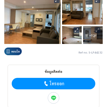
+8 รูป
คอนโด
Ref no. S-LP44232
ข้อมูลติดต่อ
โทรออก