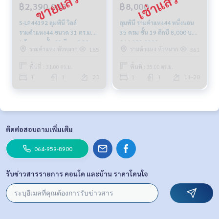
฿2,390,000
฿8,000
S-LP44192 ลุมพินี วิลล์
ลุมพินี รามคำแหง44 หนึ่งนอน
รามคำแหง44 ขนาด 31 ตร.ม.
35 ตรม ชั้น 19 ตึกบี 8,000 บ.
1ห้องนอน ชั้น 23 ตึกเอ 2.39
064-959-8900
รามคำแหง หัวหมาก
รามคำแหง หัวหมาก
185
361
ล้าน 092-597-4998
พื้นที่ : 31.00 ตร.ม.
พื้นที่ : 35.00 ตร.ม.
1
1
23
1
1
11-20
ติดต่อสอบถามเพิ่มเติม
064-959-8900
รับข่าวสารรายการ คอนโด และบ้าน ราคาโดนใจ