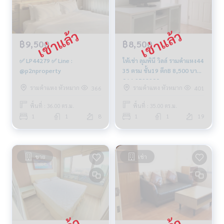
฿9,500
฿8,500
✅ LP44279 ✅ Line :
ให้เช่า ลุมพินี วิลล์ รามคำแหง44
@p2nproperty
35 ตรม ชั้น19 ตึกB 8,500 บาท
064-9598900
รามคำแหง หัวหมาก
รามคำแหง หัวหมาก
366
401
พื้นที่ : 36.00 ตร.ม.
พื้นที่ : 35.00 ตร.ม.
1
1
8
1
1
19
ขาย
เช่า