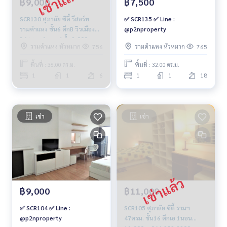
฿9,000
฿7,500
SCR130 ศุภาลัย ซิตี้ รีสอร์ท
✅ SCR135 ✅ Line :
รามคำแหง ชั้น6 ตึกB วิวเมือง
@p2nproperty
36ตร.ม. 1นอน 1น้ำ 9,000บ.
รามคำแหง หัวหมาก
รามคำแหง หัวหมาก
756
765
081-904-4692
พื้นที่ : 36.00 ตร.ม.
พื้นที่ : 32.00 ตร.ม.
1
1
6
1
1
18
เช่า
เช่า
฿9,000
฿11,000
✅ SCR104 ✅ Line :
SCR105 ศุภาลัย ซิตี้ รามฯ
@p2nproperty
47ตรม. ชั้น16 ตึกเอ 1นอน