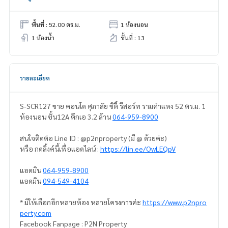
พื้นที่ : 52.00 ตร.ม.
1 ห้องนอน
1 ห้องน้ำ
ชั้นที่ : 13
รายละเอียด
S-SCR127 ขาย คอนโด ศุภาลัย ซิตี้ รีสอร์ท รามคำแหง 52 ตร.ม. 1
ห้องนอน ชั้น12A ตึกเอ 3.2 ล้าน
064-959-8900
สนใจติดต่อ Line ID : @p2nproperty (มี @ ด้วยค่ะ)
หรือ กดลิ้งค์นี้เพื่อแอดไลน์ :
https://lin.ee/OwLEQpV
แอดมิน
064-959-8900
แอดมิน
094-549-4104
* มีให้เลือกอีกหลายห้อง หลายโครงการค่ะ
https://www.p2npro
perty.com
Facebook Fanpage : P2N Property