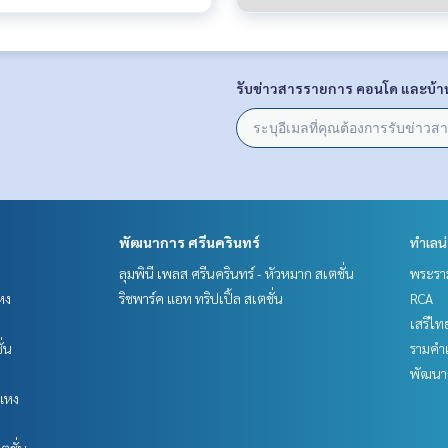
รับข่าวสารรายการ คอนโด และบ้า
พัฒนาการ ศรีนครินทร์
ทำเลน
ลุมพินี เพลส ศรีนครินทร์ - หัวหมาก สเตชั่น
พระราม
หง
ริชพาร์ค แอท ทริปเปิ้ล สเตชั่น
RCA
เสรีไท
ั่น
รามคำ
พัฒนาก
แหง
ตชั่น