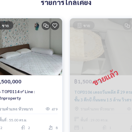
รายการใกล้เคียง
ขาย
ขาย
,500,000
฿1,500,000
-TOPD114 ✅ Line :
TOPD106 เดอะวันพลัส ดี 29 ตร
nproperty
ชั้น 3 ตึกบี กั้นนอน 1.5 ล้าน วิวส
092-597-4998
รามคำแหง หัวหมาก
รามคำแหง หัวหมาก
479
พื้นที่ : 55.00 ตร.ม.
พื้นที่ : 29.00 ตร.ม.
2
2
8
1
1