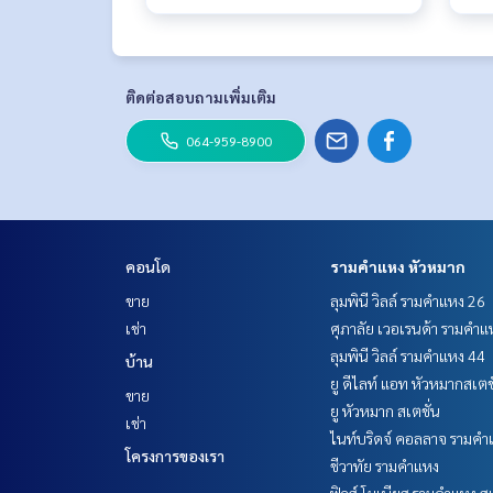
ติดต่อสอบถามเพิ่มเติม
064-959-8900
คอนโด
รามคำแหง หัวหมาก
ขาย
ลุมพินี วิลล์ รามคำแหง 26
เช่า
ศุภาลัย เวอเรนด้า รามคำแ
ลุมพินี วิลล์ รามคำแหง 44
บ้าน
ยู ดีไลท์ แอท หัวหมากสเตช
ขาย
ยู หัวหมาก สเตชั่น
เช่า
ไนท์บริดจ์ คอลลาจ รามคำ
โครงการของเรา
ชีวาทัย รามคำแหง
ฟิวส์ โมเบียส รามคำแหง สเ