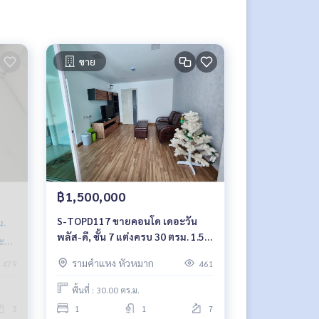
ขาย
฿1,500,000
S-TOPD117 ขายคอนโด เดอะวัน
ม.
พลัส-ดี, ชั้น 7 แต่งครบ 30 ตรม. 1.5
ระ
ล้าน 064-959-8900
รามคำแหง หัวหมาก
479
461
พื้นที่ : 30.00 ตร.ม.
3
1
1
7