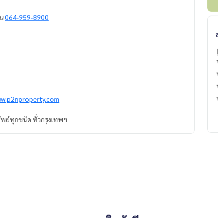
าน
064-959-8900
ww.p2nproperty.com
ัพย์ทุกชนิด ทั่วกรุงเทพฯ