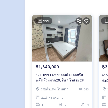
ขาย
฿1,340,000
฿3
S-TOPP114 ชายคอนโด เดอะวัน
✅ S
พลัส หัวหมาก20, ชั้น 4 วิวสระ 29
@p2
ตรม. 1.34 ล้าน 064-959-8900
รามคำแหง หัวหมาก
563
พื้นที่ : 29.00 ตร.ม.
1
1
4