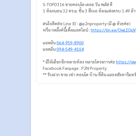
S-TOPD116 ขายคอนโด เดอะ วัน พลัส ดี
1 ห้องนอน 32 ตร.ม. ชั้น 3 ตึกเอ ห้องแต่งครบ 1.49 ล้
สนใจติดต่อ Line ID : @p2nproperty (มี @ ด้วยค่ะ)
หรือ กดลิ้งค์นี้เพื่อแอดไลน์ :
https://lin.ee/OwLEQpV
แอดมิน
064-959-8900
แอดมิน
094-549-4104
* มีให้เลือกอีกหลายห้อง หลายโครงการค่ะ
https://w
Facebook Fanpage : P2N Property
** รับฝาก ขาย-เช่า คอนโด บ้าน ที่ดิน และอสังหาริมทร