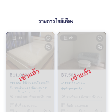
รายการใกล้เคียง
เช่า
เช่า
฿11,000
฿7,500
TPR106 : ให้เช่า คอนโด เทมโป้
✅ TPR113 ✅ Line :
วัน รามคำแหง 2 ห้องนอน 37
@p2nproperty
ตร.ม. ชั้น 5 วิวสระว่ายน้ำ
รามคำแหง หัวหมาก
รามคำแหง หัวหมาก
390
299
11,000 บาท 081-904-4692
พื้นที่ : 37.00 ตร.ม.
พื้นที่ : 32.00 ตร.ม.
2
1
5
1
1
2