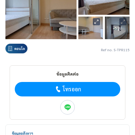
+5 รูป
คอนโด
Ref no. S-TPR115
ข้อมูลติดต่อ
โทรออก
ข้อมูลอสังหาฯ