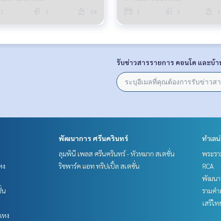
1
1
34
1
1
1
รับข่าวสารรายการ คอนโด และบ้า
พัฒนาการ ศรีนครินทร์
ทำเลน
ลุมพินี เพลส ศรีนครินทร์ - หัวหมาก สเตชั่น
พระราม
หง
ริชพาร์ค แอท ทริปเปิ้ล สเตชั่น
RCA
พัฒนาก
ั่น
รามคำ
เสรีไท
แหง