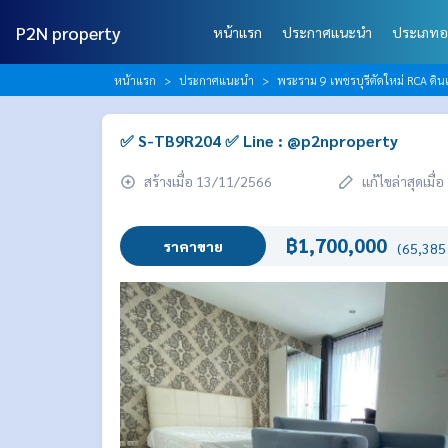
P2N property
หน้าแรก
ประกาศแนะนำ
ประเภทอ
หน้าแรก
ประกาศแนะนำ
พระราม 9 เพชรบุรีตัดใหม่ RCA ดินแ
✅ S-TB9R204 ✅ Line : @p2nproperty
สร้างเมื่อ 13/11/2566
แก้ไขล่าสุดเมื
฿1,700,000
ราคาขาย
(65,385 