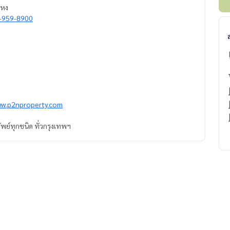
ำแหง
-959-8900
ww.p2nproperty.com
ัพย์ทุกชนิด ทั่วกรุงเทพฯ