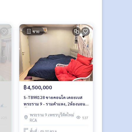
ขาย
฿4,500,000
S-TB9R128 ขายคอนโด เดอะเบส
พระราม 9 - รามคำแหง, 2ห้องนอน
ต่ง
ชั้น 9 วิวสระ 4.5 ล้าน 064-959-8900
59-
พระราม 9 เพชรบุรีตัดใหม่
225
537
RCA
พื้นที่ : 49.00 ตร.ม.