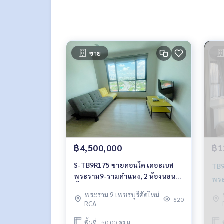
ขาย
฿4,500,000
฿1
S-TB9R175 ขายคอนโด เดอะเบส
TB9R130 ให้
พระราม9-รามคำแหง, 2 ห้องนอน
พระ
ชั้น 19 วิวสระ 4.5 ล้าน 064-959-
ครบ
พระราม 9 เพชรบุรีตัดใหม่
8900
620
RCA
959
พื้นที่ : 50.00 ตร.ม.