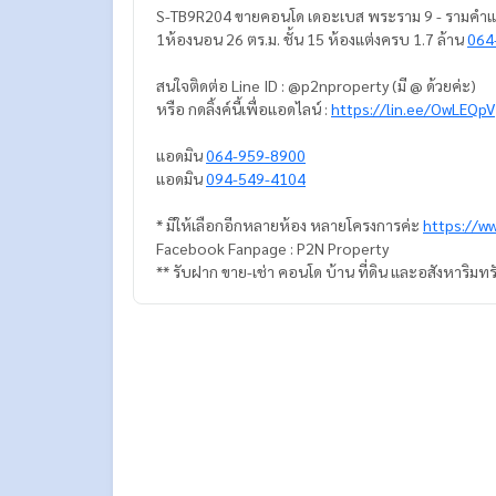
S-TB9R204 ขายคอนโด เดอะเบส พระราม 9 - รามค
1ห้องนอน 26 ตร.ม. ชั้น 15 ห้องแต่งครบ 1.7 ล้าน
064
สนใจติดต่อ Line ID : @p2nproperty (มี @ ด้วยค่ะ)
หรือ กดลิ้งค์นี้เพื่อแอดไลน์ :
https://lin.ee/OwLEQpV
แอดมิน
064-959-8900
แอดมิน
094-549-4104
* มีให้เลือกอีกหลายห้อง หลายโครงการค่ะ
https://w
Facebook Fanpage : P2N Property
** รับฝาก ขาย-เช่า คอนโด บ้าน ที่ดิน และอสังหาริมทร