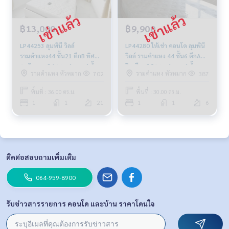
฿13,000
฿9,900
LP44253 ลุมพินี วิลล์
LP44280 ให้เช่า คอนโด ลุมพินี
รามคำแหง44 ชั้น21 ตึกB ทิศ
วิลล์ รามคำแหง 44 ชั้น6 ตึกA
ตะวันออก 36ตรม. 1นอน 1น้ำ
วิวเมือง 30ตรม. 1นอน 1น้ำ
รามคำแหง หัวหมาก
รามคำแหง หัวหมาก
702
387
13,000บ. 094-315-6166
9,900 บาท 064-959-8900
พื้นที่ : 36.00 ตร.ม.
พื้นที่ : 30.00 ตร.ม.
1
1
21
1
1
6
ติดต่อสอบถามเพิ่มเติม
064-959-8900
รับข่าวสารรายการ คอนโด และบ้าน ราคาโดนใจ