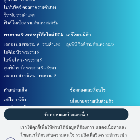
ไนท์บริดจ์ คอลลาจ รามคำแหง
ชีวาทัย รามคำแหง
ฟิวส์ โมเบียส รามคำแหง สเตชั่น
พระราม 9 เพชรบุรีตัดใหม่ RCA
เสรีไทย-นิด้า
เดอะ เบส พระราม 9 - รามคำแหง
ลุมพินี วิลล์ รามคำแหง 60/2
ไอดีโอ นิว พระราม 9
ไลฟ์ อโศก - พระราม 9
ลุมพินี พาร์ค พระราม 9 - รัชดา
เดอะ เบส การ์เดน - พระราม 9
ทำเลน่าสนใจ
ข้อตกลงและเงื่อนไข
เสรีไทย-นิด้า
นโยบายความเป็นส่วนตัว
รามคำแหง หัวหมาก
เกี่ยวกับเรา
รับทราบและปิดแถบนี้ลง
พัฒนาการ ศรีนครินทร์
พระราม 9 เพชรบุรีตัดใหม่ RCA
วิธีการฝากขาย-เช่า
เราใช้คุกกี้เพื่อให้ท่านได้ข้อมูลที่ต้องการ แสดงเนื้อหาและ
ติดต่อ
โฆษณาให้ตรงกับความสนใจ รวมถึงเพื่อวิเคราะห์การเข้า
มี
3
คนกำลังดูประกาศนี้