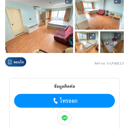
+10 รูป
คอนโด
Ref no. S-LP44123
ข้อมูลติดต่อ
โทรออก